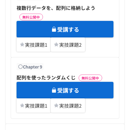
複数行データを、配列に格納しよう
無料公開中
受講する
実技課題
1
実技課題
2
Chapter
9
配列を使ったランダムくじ
無料公開中
受講する
実技課題
1
実技課題
2