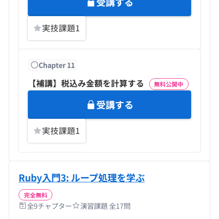
受講する
実技課題
1
Chapter
11
【補講】税込み金額を計算する
無料公開中
受講する
実技課題
1
Ruby入門3: ループ処理を学ぶ
完全無料
全
9
チャプター
演習課題 全
17
問