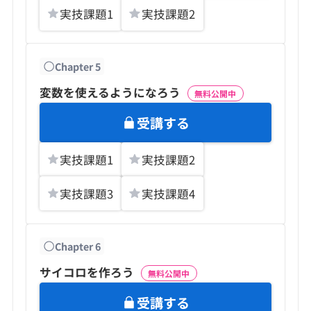
実技課題
1
実技課題
2
Chapter
5
変数を使えるようになろう
無料公開中
受講する
実技課題
1
実技課題
2
実技課題
3
実技課題
4
Chapter
6
サイコロを作ろう
無料公開中
受講する