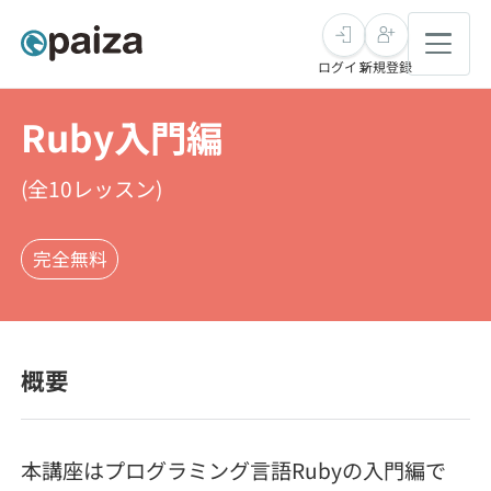
ログイン
新規登録
Ruby入門編
転職・キャリア
(全
10
レッスン)
未経験転職
求人検索
完全無料
新卒就活
求人検索
インタビュー
学習
求人検索
インタビュー
転職成功ガイド
概要
本選考
スキルチェック
講座一覧
転職成功ガイド
転職エージェント
ゲーム・マンガ
インターン
プログラミング言語
問題集
本講座はプログラミング言語Rubyの入門編で