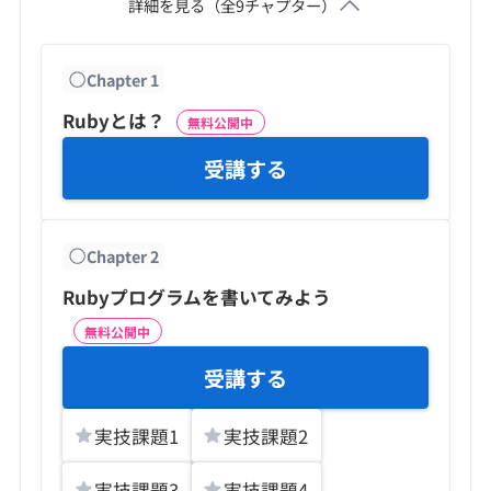
詳細を見る（全
9
チャプター）
Chapter
1
Rubyとは？
無料公開中
受講する
Chapter
2
Rubyプログラムを書いてみよう
無料公開中
受講する
実技課題
1
実技課題
2
実技課題
3
実技課題
4