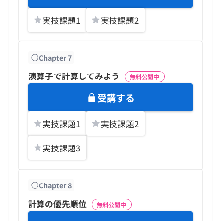
実技課題
1
実技課題
2
Chapter
7
演算子で計算してみよう
無料公開中
受講する
実技課題
1
実技課題
2
実技課題
3
Chapter
8
計算の優先順位
無料公開中