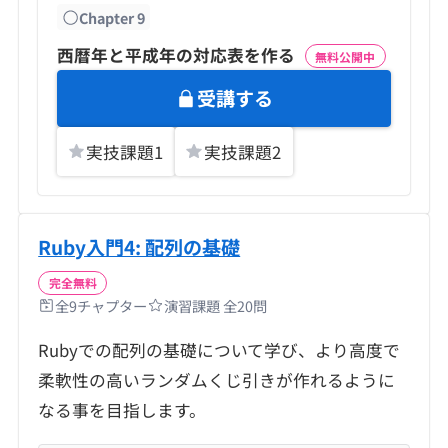
Chapter
9
西暦年と平成年の対応表を作る
無料公開中
受講する
実技課題
1
実技課題
2
Ruby入門4: 配列の基礎
完全無料
全
9
チャプター
演習課題 全
20
問
Rubyでの配列の基礎について学び、より高度で
柔軟性の高いランダムくじ引きが作れるように
なる事を目指します。