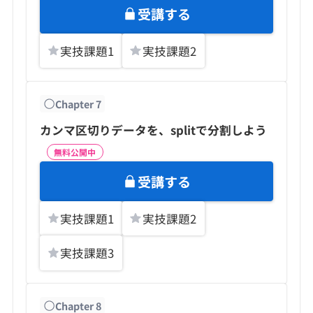
受講する
実技課題
1
実技課題
2
Chapter
7
カンマ区切りデータを、splitで分割しよう
無料公開中
受講する
実技課題
1
実技課題
2
実技課題
3
Chapter
8