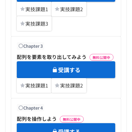
実技課題
1
実技課題
2
実技課題
3
Chapter
3
配列を要素を取り出してみよう
無料公開中
受講する
実技課題
1
実技課題
2
Chapter
4
配列を操作しよう
無料公開中
受講する