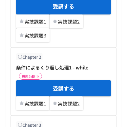
受講する
実技課題
1
実技課題
2
実技課題
3
Chapter
2
条件によるくり返し処理1 - while
無料公開中
受講する
実技課題
1
実技課題
2
Chapter
3