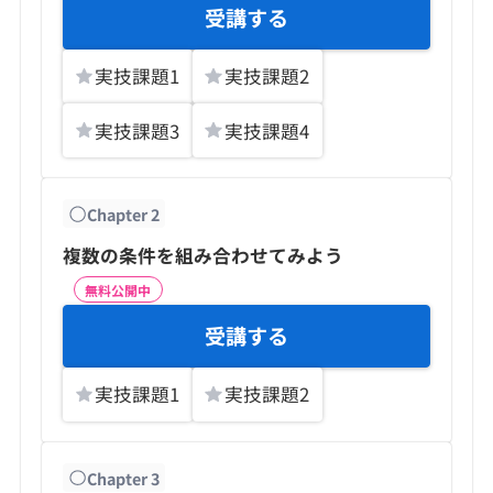
受講する
実技課題
1
実技課題
2
実技課題
3
実技課題
4
Chapter
2
複数の条件を組み合わせてみよう
無料公開中
受講する
実技課題
1
実技課題
2
Chapter
3