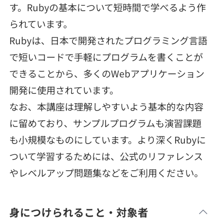
す。Rubyの基本について短時間で学べるよう作
メディア
SQL
4択課題
新卒エージェント
られています。
paizaとは？
Tech Team Journal
評価結果一覧
Rubyは、日本で開発されたプログラミング言語
ナレッジ
イベント・セミナー
で短いコードで手軽にプログラムを書くことが
paiza times
再チャレンジ結果一覧
リファレンス
できることから、多くのWebアプリケーション
インタビュー
開発に使用されています。
note
なお、本講座は理解しやすいよう基本的な内容
就活成功ガイド
プラン
に留めており、サンプルプログラムも演習課題
個人向けプラン
も小規模なものにしています。より深くRubyに
ついて学習するためには、公式のリファレンス
法人向けプラン
やレベルアップ問題集などをご利用ください。
学校向けプラン
身につけられること・対象者