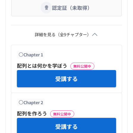
認定証（未取得）
詳細を見る（全
9
チャプター）
Chapter
1
配列とは何かを学ぼう
無料公開中
受講する
Chapter
2
配列を作ろう
無料公開中
受講する