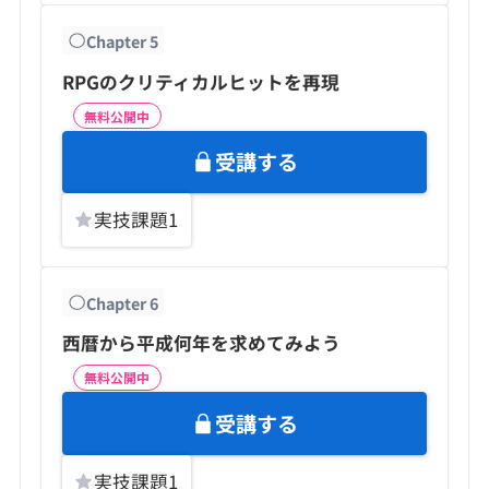
Chapter
5
RPGのクリティカルヒットを再現
無料公開中
受講する
実技課題
1
Chapter
6
西暦から平成何年を求めてみよう
無料公開中
受講する
実技課題
1