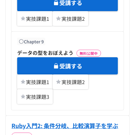
受講する
実技課題
1
実技課題
2
Chapter
9
データの型をおぼえよう
無料公開中
受講する
実技課題
1
実技課題
2
実技課題
3
Ruby入門2: 条件分岐、比較演算子を学ぶ