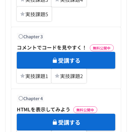
実技課題
5
Chapter
3
コメントでコードを見やすく！
無料公開中
受講する
実技課題
1
実技課題
2
Chapter
4
HTMLを表示してみよう
無料公開中
受講する