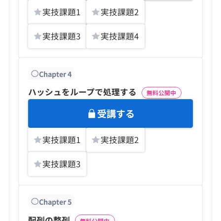
実技課題
1
実技課題
2
実技課題
3
実技課題
4
Chapter
4
ハッシュをループで処理する
無料公開中
受講する
実技課題
1
実技課題
2
実技課題
3
Chapter
5
配列の整列
無料公開中