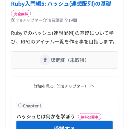
Ruby入門編5: ハッシュ(連想配列)の基礎
完全無料
全
9
チャプター
演習課題 全
19
問
Rubyでのハッシュ(連想配列)の基礎について学
び、RPGのアイテム一覧を作る事を目指します。
認定証（未取得）
詳細を見る（全
9
チャプター）
Chapter
1
ハッシュとは何かを学ぼう
無料公開中
受講する