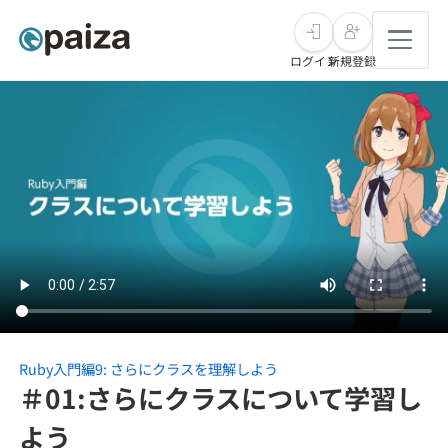
ログイン
新規登録
転職・キャリア
未経験転職
求人検索
新卒就活
求人検索
インタビュー
学習
求人検索
インタビュー
転職成功ガイド
本選考
スキルチェック
講座一覧
転職成功ガイド
転職エージェント
Ruby入門編9: さらにクラスを理解しよう
＃01:さらにクラスについて学習し
ゲーム・マンガ
インターン
プログラミング言語
問題集
よう