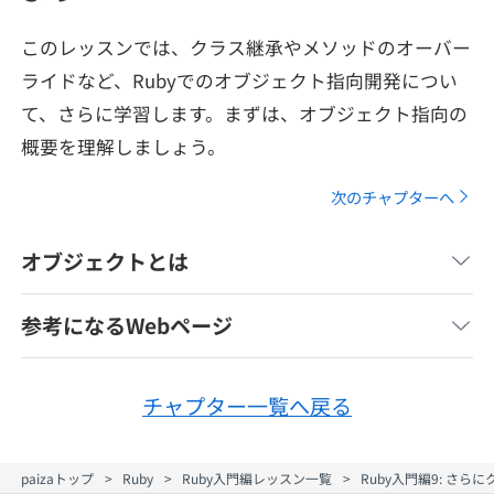
メディア
SQL
4択課題
新卒エージェント
このレッスンでは、クラス継承やメソッドのオーバー
paizaとは？
Tech Team Journal
ライドなど、Rubyでのオブジェクト指向開発につい
評価結果一覧
ナレッジ
イベント・セミナー
て、さらに学習します。まずは、オブジェクト指向の
paiza times
概要を理解しましょう。
再チャレンジ結果一覧
リファレンス
インタビュー
次のチャプターへ
note
就活成功ガイド
プラン
オブジェクトとは
個人向けプラン
参考になるWebページ
法人向けプラン
チャプター一覧へ戻る
学校向けプラン
paizaトップ
Ruby
Ruby入門編レッスン一覧
Ruby入門編9: さ