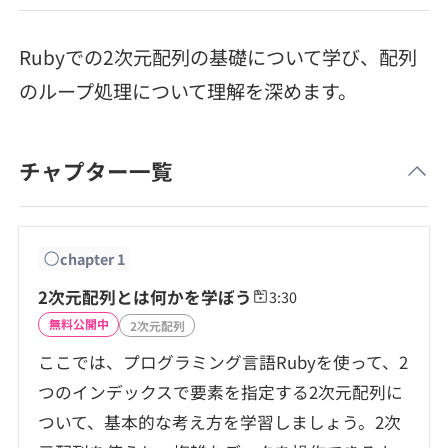
メディア
SQL
4択課題
新卒エージェント
Rubyでの2次元配列の基礎について学び、配列
paizaとは？
Tech Team Journal
評価結果一覧
ナレッジ
のループ処理について理解を深めます。
イベント・セミナー
paiza times
再チャレンジ結果一覧
リファレンス
インタビュー
チャプター一覧
note
就活成功ガイド
プラン
chapter
1
個人向けプラン
2次元配列とは何かを学ぼう
3:30
無料公開中
2次元配列
法人向けプラン
ここでは、プログラミング言語Rubyを使って、2
つのインデックスで要素を指定する2次元配列に
学校向けプラン
ついて、基本的な考え方を学習しましょう。2次