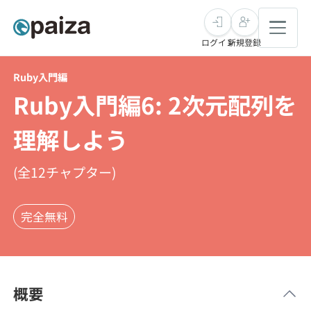
ログイン
新規登録
Ruby入門編
転職・キャリア
Ruby入門編6: 2次元配列を
未経験転職
求人検索
理解しよう
新卒就活
求人検索
インタビュー
(全
12
チャプター)
学習
求人検索
インタビュー
転職成功ガイド
完全無料
本選考
スキルチェック
講座一覧
転職成功ガイド
転職エージェント
ゲーム・マンガ
インターン
プログラミング言語
問題集
概要