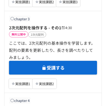
実技課題
1
実技課題
2
実技課題
3
chapter
3
2次元配列を操作する - その1
4:30
無料公開中
2次元配列
ここでは、2次元配列の基本操作を学習します。
配列の要素を更新したり、長さを調べたりして
みましょう。
受講する
実技課題
1
実技課題
2
chapter
4