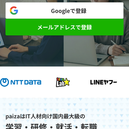
メディア
SQL
4択課題
Googleで
登録
新卒エージェント
paizaとは？
Tech Team Journal
評価結果一覧
ナレッジ
メールアドレスで登録
イベント・セミナー
paiza times
再チャレンジ結果一覧
リファレンス
インタビュー
note
就活成功ガイド
プラン
個人向けプラン
法人向けプラン
学校向けプラン
paizaはIT人材向け国内最大級の
学習・研修・就活・転職