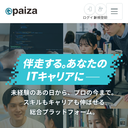
ログイン
新規登録
転職・キャリア
未経験転職
求人検索
新卒就活
求人検索
インタビュー
学習
求人検索
インタビュー
転職成功ガイド
未経験のあの日から、プロの今まで。
本選考
スキルチェック
講座一覧
スキルもキャリアも伸ばせる
転職成功ガイド
転職エージェント
総合プラットフォーム。
ゲーム・マンガ
インターン
プログラミング言語
問題集