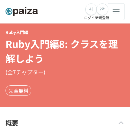
ログイン
新規登録
Ruby入門編
転職・キャリア
Ruby入門編8: クラスを理
未経験転職
求人検索
解しよう
新卒就活
求人検索
インタビュー
(全
7
チャプター)
学習
求人検索
インタビュー
転職成功ガイド
完全無料
本選考
スキルチェック
講座一覧
転職成功ガイド
転職エージェント
ゲーム・マンガ
インターン
プログラミング言語
問題集
概要