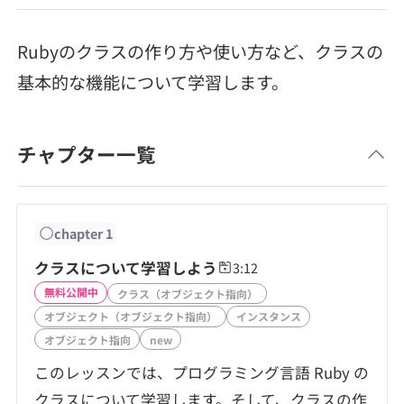
メディア
SQL
4択課題
新卒エージェント
Rubyのクラスの作り方や使い方など、クラスの
paizaとは？
Tech Team Journal
評価結果一覧
ナレッジ
基本的な機能について学習します。
イベント・セミナー
paiza times
再チャレンジ結果一覧
リファレンス
インタビュー
チャプター一覧
note
就活成功ガイド
プラン
chapter
1
個人向けプラン
クラスについて学習しよう
3:12
無料公開中
クラス（オブジェクト指向）
法人向けプラン
オブジェクト（オブジェクト指向）
インスタンス
オブジェクト指向
new
学校向けプラン
このレッスンでは、プログラミング言語 Ruby の
クラスについて学習します。そして、クラスの作