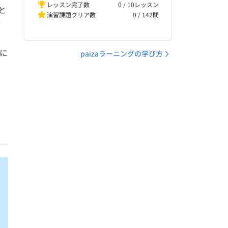
レッスン完了数
0 / 10レッスン
と
演習課題クリア数
0
/
142
問
言
に
paizaラーニングの学び方
利