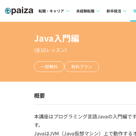
転職・キャリア
未経験転職
新卒就活
求人検索
求人検索
求人検索
Java入門編
本選考
インタビュー
インタビュー
(全
10
レッスン)
インターン
転職成功ガイド
転職成功ガイド
一部無料
有料プラン
新卒エージェ
転職エージェント
イベント・セ
インタビュー
概要
就活成功ガイ
本講座はプログラミング言語Javaの入門編で
す。
JavaはJVM（Java仮想マシン）上で動作