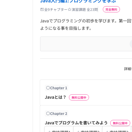
Java入門編1:プログラミングを学ぶ
全
9
チャプター
演習課題 全
23
問
完全無料
Javaでプログラミングの初歩を学びます。第一
ようになる事を目指します。
詳細
Chapter
1
Javaとは？
無料公開中
Chapter
2
Javaでプログラムを書いてみよう
無料公開中