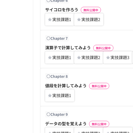
Chapter
6
サイコロを作ろう
無料公開中
実技課題
1
実技課題
2
Chapter
7
演算子で計算してみよう
無料公開中
実技課題
1
実技課題
2
実技課題
3
Chapter
8
値段を計算してみよう
無料公開中
実技課題
1
Chapter
9
データの型を覚えよう
無料公開中