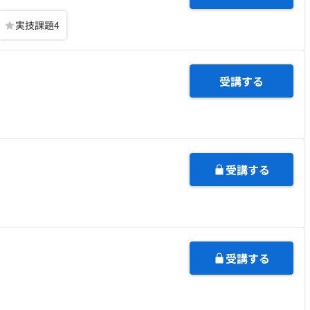
実技課題
4
受講する
受講する
受講する