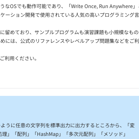
も動作可能であり、「Write Once, Run Anywhere」
契約内容・クーポン
リケーション開発で使用されている人気の高いプログラミング
に留めており、サンプルプログラムも演習課題も小規模なもの
るためには、公式のリファレンスやレベルアップ問題集などをご
ご利用ください。
ld」のように任意の文字列を標準出力に出力するところから、「変
理」「配列」「HashMap」「多次元配列」「メソッド」