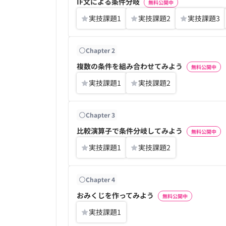
IF文による条件分岐
無料公開中
実技課題
1
実技課題
2
実技課題
3
Chapter
2
複数の条件を組み合わせてみよう
無料公開中
実技課題
1
実技課題
2
Chapter
3
比較演算子で条件分岐してみよう
無料公開中
実技課題
1
実技課題
2
Chapter
4
おみくじを作ってみよう
無料公開中
実技課題
1