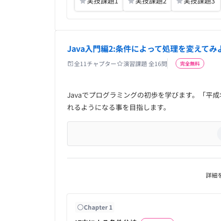
実技課題
1
実技課題
2
実技課題
3
Java入門編2:条件によって処理を変えてみ
全
11
チャプター
演習課題 全
16
問
完全無料
Javaでプログラミングの初歩を学びます。「平
れるようになる事を目指します。
詳細
Chapter
1