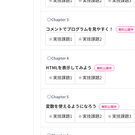
実技課題
1
実技課題
2
実技課題
3
Chapter
3
コメントでプログラムを見やすく！
無料公開中
実技課題
1
実技課題
2
Chapter
4
HTMLを表示してみよう
無料公開中
実技課題
1
実技課題
2
Chapter
5
変数を使えるようになろう
無料公開中
実技課題
1
実技課題
2
実技課題
3