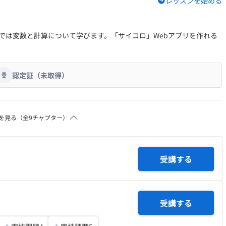
レッスンを始める
回では変数と計算について学びます。「サイコロ」Webアプリを作れる
認定証（未取得）
を見る（全
9
チャプター）
受講する
受講する