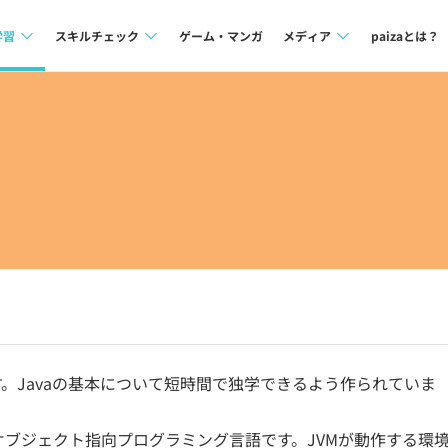
学習
スキルチェック
ゲーム・マンガ
メディア
paizaとは？
講座一覧
プログラミング言語
Tech Team Journal
問題集
SQL
paiza times
4択課題
評価結果一覧
note
ント
ナレッジ
再チャレンジ結果一覧
ミナー
リファレンス
プラン
ド
個人向けプラン
す。Javaの基本について短時間で独学できるよう作られていま
法人向けプラン
学校向けプラン
するオブジェクト指向プログラミング言語です。JVMが動作する環