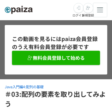
ログイン
新規登録
転職・キャリア
この動画を見るにはpaiza会員登録
のうえ有料会員登録が必要です
未経験転職
求人検索
無料会員登録して始める
新卒就活
求人検索
インタビュー
学習
求人検索
インタビュー
転職成功ガイド
本選考
Java入門編4:配列の基礎
スキルチェック
講座一覧
転職成功ガイド
転職エージェント
＃03:配列の要素を取り出してみよ
ゲーム・マンガ
インターン
プログラミング言語
う
問題集