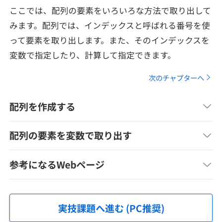
メディア
SQL
ここでは、配列の要素をいろいろな方法で取り出して
4択課題
新卒エージェント
みます。配列では、インデックスと呼ばれる番号を使
paizaとは？
Tech Team Journal
評価結果一覧
って要素を取り出します。また、そのインデックスを
ナレッジ
イベント・セミナー
変数で指定したり、計算して指定できます。
paiza times
再チャレンジ結果一覧
リファレンス
次のチャプターへ
インタビュー
note
配列を作成する
就活成功ガイド
プラン
配列の要素を変数で取り出す
個人向けプラン
参考になるWebページ
法人向けプラン
学校向けプラン
実技課題へ進む (PC推奨)