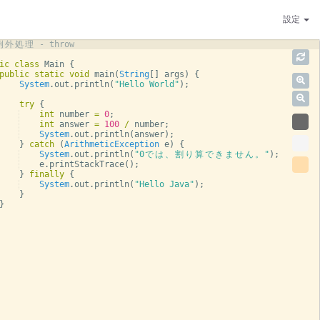
設定
例
外
処
理
 - throw
ic
class
Main
{
public
static
void
main
(
String
[
]
args
)
{
System
.
out
.
println
(
"Hello World"
)
;
try
{
int
number
=
0
;
int
answer
=
100
/
number
;
System
.
out
.
println
(
answer
)
;
}
catch
(
ArithmeticException
e
)
{
System
.
out
.
println
(
"0
で
は
、
割
り
算
で
き
ま
せ
ん
。
"
)
;
e
.
printStackTrace
(
)
;
}
finally
{
System
.
out
.
println
(
"Hello Java"
)
;
}
}