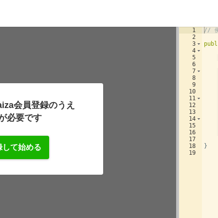
1
// 
2
3
publ
4
5
6
7
8
9
10
11
iza会員登録のうえ
12
13
が必要です
14
15
16
17
18
}
録して始める
19