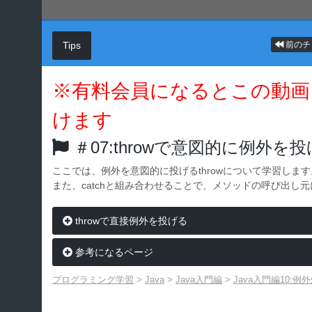
Tips
前のチ
※有料会員になるとこの動画
けます
＃07:throwで意図的に例外を
ここでは、例外を意図的に投げるthrowについて学習します
また、catchと組み合わせることで、メソッドの呼び出し
throwで直接例外を投げる
参考になるページ
プログラミング学習
>
Java
>
Java入門編
>
Java入門編10: