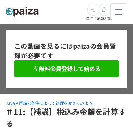
ログイン
新規登録
転職・キャリア
この動画を見るにはpaizaの会員登
録が必要です
未経験転職
求人検索
無料会員登録して始める
新卒就活
求人検索
インタビュー
学習
求人検索
インタビュー
転職成功ガイド
本選考
Java入門編2:条件によって処理を変えてみよう
スキルチェック
講座一覧
転職成功ガイド
転職エージェント
＃11:【補講】税込み金額を計算す
ゲーム・マンガ
インターン
プログラミング言語
る
問題集