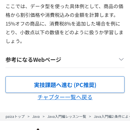
メディア
SQL
ここでは、データ型を使った具体例として、商品の価
4択課題
新卒エージェント
格から割引価格や消費税込みの金額を計算します。
paizaとは？
Tech Team Journal
評価結果一覧
15%オフの商品に、消費税8%を追加した場合を例に
ナレッジ
イベント・セミナー
とり、小数点以下の数値をどのように扱うか学習しま
paiza times
再チャレンジ結果一覧
リファレンス
しょう。
インタビュー
note
参考になるWebページ
就活成功ガイド
プラン
個人向けプラン
実技課題へ進む (PC推奨)
チャプター一覧へ戻る
法人向けプラン
学校向けプラン
paizaトップ
Java
Java入門編レッスン一覧
Java入門編2:条件