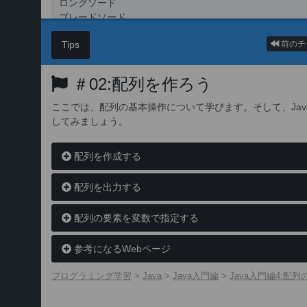
ロングソード
ブレードソード
エクスカリバー
Tips
前のチ
＃02:配列を作ろう
ここでは、配列の基本操作について学びます。そして、Ja
してみましょう。
配列を作成する
配列を出力する
配列の要素を変数で指定する
参考になるWebページ
プログラミング学習
>
Java
>
Java入門編
>
Java入門編4:配列