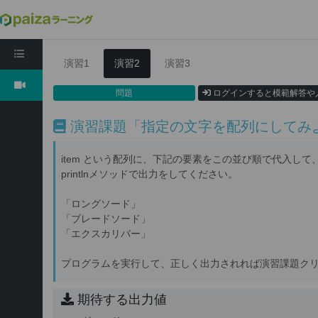
Java入門編4:配列の基礎
演習1
演習2
演習3
問題
ログインすると模範解答や
演習課題「指定の文字を配列にしてみ
item という配列に、下記の要素をこの並び順で代入して
printlnメソッドで出力をしてください。
「ロングソード」
「ブレードソード」
「エクスカリバー」
プログラムを実行して、正しく出力されれば演習課題ク
期待する出力値