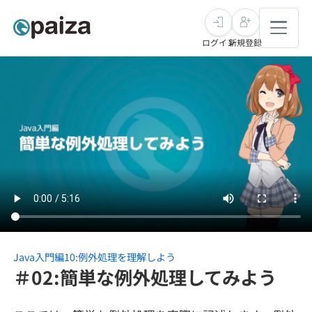
ログイン
新規登録
転職・キャリア
未経験転職
求人検索
新卒就活
求人検索
インタビュー
学習
求人検索
インタビュー
転職成功ガイド
本選考
スキルチェック
講座一覧
転職成功ガイド
転職エージェント
Java入門編10:例外処理を理解しよう
＃02:簡単な例外処理してみよう
ゲーム・マンガ
インターン
プログラミング言語
問題集