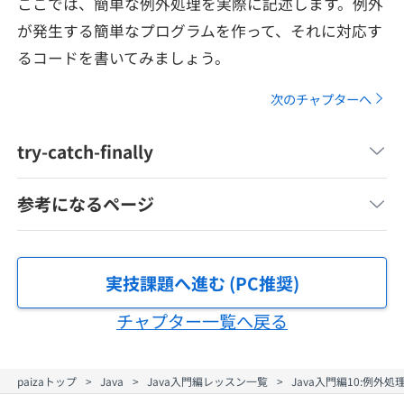
ここでは、簡単な例外処理を実際に記述します。例外
メディア
SQL
4択課題
が発生する簡単なプログラムを作って、それに対応す
新卒エージェント
るコードを書いてみましょう。
paizaとは？
Tech Team Journal
評価結果一覧
ナレッジ
イベント・セミナー
次のチャプターへ
paiza times
再チャレンジ結果一覧
リファレンス
インタビュー
try-catch-finally
note
就活成功ガイド
参考になるページ
プラン
個人向けプラン
実技課題へ進む (PC推奨)
法人向けプラン
チャプター一覧へ戻る
学校向けプラン
paizaトップ
Java
Java入門編レッスン一覧
Java入門編10:例