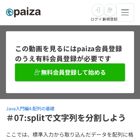
ログイン
新規登録
転職・キャリア
この動画を見るにはpaiza会員登録
のうえ有料会員登録が必要です
未経験転職
求人検索
無料会員登録して始める
新卒就活
求人検索
インタビュー
学習
求人検索
インタビュー
転職成功ガイド
本選考
Java入門編4:配列の基礎
スキルチェック
講座一覧
転職成功ガイド
転職エージェント
＃07:splitで文字列を分割しよう
ゲーム・マンガ
インターン
プログラミング言語
問題集
ここでは、標準入力から取り込んだデータを配列に格