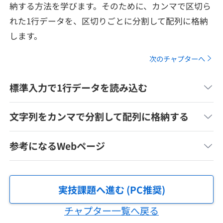
納する方法を学びます。そのために、カンマで区切ら
メディア
SQL
4択課題
れた1行データを、区切りごとに分割して配列に格納
新卒エージェント
paizaとは？
Tech Team Journal
します。
評価結果一覧
ナレッジ
イベント・セミナー
次のチャプターへ
paiza times
再チャレンジ結果一覧
リファレンス
インタビュー
標準入力で1行データを読み込む
note
就活成功ガイド
プラン
文字列をカンマで分割して配列に格納する
個人向けプラン
参考になるWebページ
法人向けプラン
実技課題へ進む (PC推奨)
学校向けプラン
チャプター一覧へ戻る