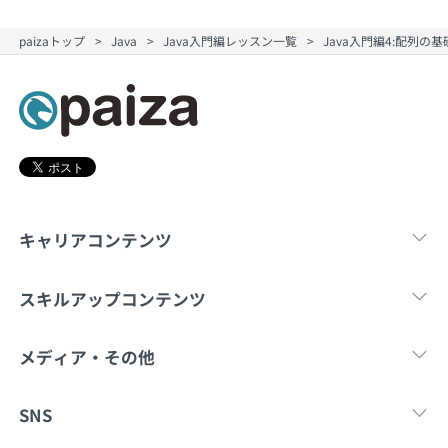
契約内容・クーポン
paizaトップ
Java
Java入門編レッスン一覧
Java入門編4:配列の
キャリアコンテンツ
転職・キャリア
未経験転職
新卒就
スキルアップコンテンツ
学習
スキルチェック
マンガ・ゲーム
メディア・その他
Tech Team Journal
paiza times
note
SNS