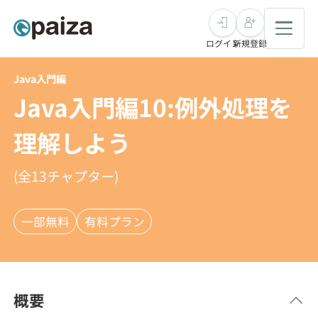
ログイン
新規登録
Java入門編
転職・キャリア
Java入門編10:例外処理を
未経験転職
求人検索
理解しよう
新卒就活
求人検索
インタビュー
(全
13
チャプター)
学習
求人検索
インタビュー
転職成功ガイド
一部無料
有料プラン
本選考
スキルチェック
講座一覧
転職成功ガイド
転職エージェント
ゲーム・マンガ
インターン
プログラミング言語
問題集
概要