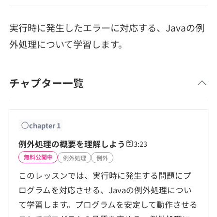
メディア
SQL
4択課題
新卒エージェント
実行時に発生したエラーに対応する、Javaの例
paizaとは？
Tech Team Journal
評価結果一覧
ナレッジ
外処理について学習します。
イベント・セミナー
paiza times
再チャレンジ結果一覧
リファレンス
インタビュー
チャプター一覧
note
就活成功ガイド
プラン
chapter
1
個人向けプラン
例外処理の概要を理解しよう
3:23
無料公開中
例外処理
例外
法人向けプラン
このレッスンでは、実行時に発生する問題にプ
ログラムを対応させる、Javaの例外処理につい
学校向けプラン
て学習します。プログラムを安定して動作させる