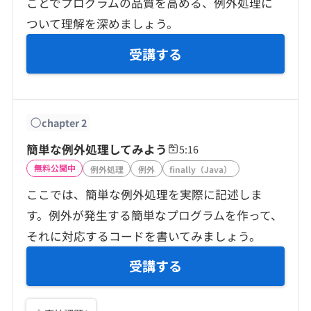
ことでプログラムの品質を高める、例外処理に
契約内容・クーポン
ついて理解を深めましょう。
受講する
chapter
2
簡単な例外処理してみよう
5:16
無料公開中
例外処理
例外
finally（Java）
ここでは、簡単な例外処理を実際に記述しま
す。例外が発生する簡単なプログラムを作って、
それに対応するコードを書いてみましょう。
受講する