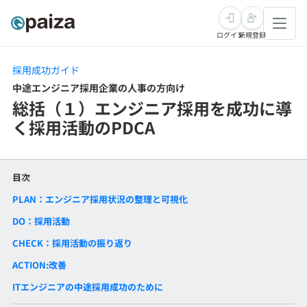
ログイン
新規登録
採用成功ガイド
転職・キャリア
中途エンジニア採用企業の人事の方向け
総括（１）エンジニア採用を成功に導
未経験転職
求人検索
く採用活動のPDCA
新卒就活
求人検索
インタビュー
学習
求人検索
インタビュー
転職成功ガイド
目次
PLAN：エンジニア採用状況の整理と可視化
本選考
スキルチェック
講座一覧
転職成功ガイド
転職エージェント
DO：採用活動
ゲーム・マンガ
インターン
プログラミング言語
問題集
CHECK：採用活動の振り返り
ACTION:改善
メディア
SQL
4択課題
新卒エージェント
ITエンジニアの中途採用成功のために
paizaとは？
Tech Team Journal
評価結果一覧
ナレッジ