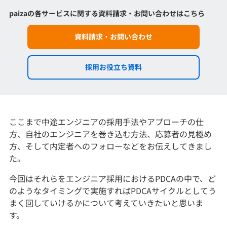
イベント・セミナー
paizaの各サービスに関する資料請求・お問い合わせはこちら
paiza times
再チャレンジ結果一覧
リファレンス
インタビュー
資料請求・お問い合わせ
note
就活成功ガイド
プラン
採用お役立ち資料
個人向けプラン
法人向けプラン
ここまで中途エンジニアの採用手法やアプローチの仕
方、自社のエンジニアを巻き込む方法、応募者の見極め
学校向けプラン
方、そして内定者へのフォローなどをお伝えしてきまし
た。
契約内容・クーポン
今回はそれらをエンジニア採用におけるPDCAの中で、ど
のようなタイミングで実施すればPDCAサイクルとしてう
まく回していけるかについて考えていきたいと思いま
す。