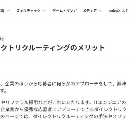
学習
スキルチェック
ゲーム・マンガ
メディア
paizaとは？
講座一覧
プログラミング言語
Tech Team Journal
け
問題集
SQL
paiza times
レクトリクルーティングのメリット
4択課題
評価結果一覧
note
ント
ナレッジ
再チャレンジ結果一覧
ミナー
リファレンス
は、企業のほうから応募者に何らかのアプローチをして、興味
す。
プラン
やリファラル採用などがこれにあたります。ITエンジニアの
ド
個人向けプラン
、企業側から優秀な応募者にアプローチできるダイレクトリク
法人向けプラン
このページでは、ダイレクトリクルーティングの手法やメリッ
学校向けプラン