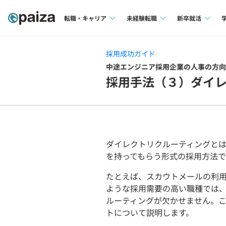
転職・キャリア
未経験転職
新卒就活
求人検索
求人検索
求人検索
採用成功ガイド
本選考
中途エンジニア採用企業の人事の方向
インタビュー
インタビュー
採用手法（３）ダイ
インターン
転職成功ガイド
転職成功ガイド
新卒エージェ
転職エージェント
イベント・セ
ダイレクトリクルーティングと
を持ってもらう形式の採用方法で
インタビュー
たとえば、スカウトメールの利用
就活成功ガイ
ような採用需要の高い職種では
ルーティングが欠かせません。
トについて説明します。