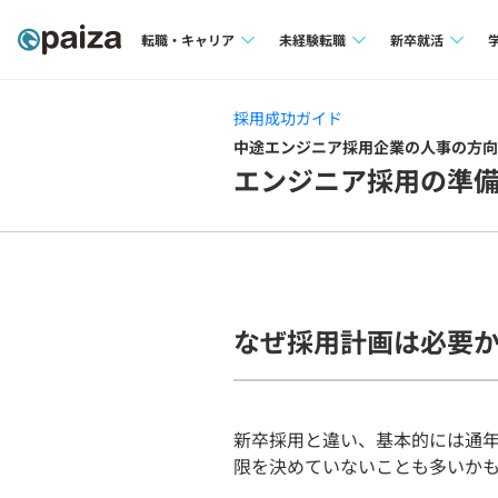
転職・キャリア
未経験転職
新卒就活
求人検索
求人検索
求人検索
採用成功ガイド
本選考
中途エンジニア採用企業の人事の方向
インタビュー
インタビュー
エンジニア採用の準
インターン
転職成功ガイド
転職成功ガイド
新卒エージェ
転職エージェント
イベント・セ
なぜ採用計画は必要
インタビュー
就活成功ガイ
新卒採用と違い、基本的には通
限を決めていないことも多いか