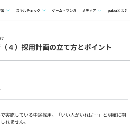
学習
スキルチェック
ゲーム・マンガ
メディア
paizaとは？
講座一覧
プログラミング言語
Tech Team Journal
け
問題集
SQL
paiza times
備（４）採用計画の立て方とポイント
4択課題
評価結果一覧
note
ント
ナレッジ
再チャレンジ結果一覧
ミナー
リファレンス
か
プラン
ド
個人向けプラン
年で実施している中途採用。「いい人がいれば…」と明確に期
法人向けプラン
もしれません。
学校向けプラン