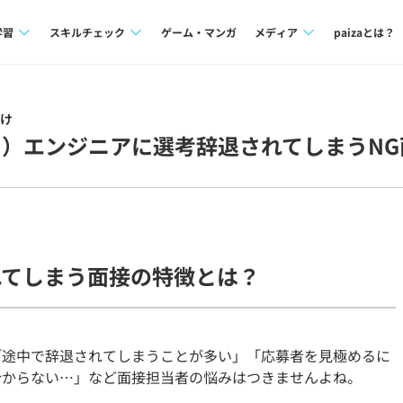
学習
スキルチェック
ゲーム・マンガ
メディア
paizaとは？
講座一覧
プログラミング言語
Tech Team Journal
け
問題集
SQL
paiza times
）エンジニアに選考辞退されてしまうNG
4択課題
評価結果一覧
note
ント
ナレッジ
再チャレンジ結果一覧
ミナー
リファレンス
れてしまう面接の特徴とは？
プラン
ド
個人向けプラン
「途中で辞退されてしまうことが多い」「応募者を見極めるに
法人向けプラン
分からない…」など面接担当者の悩みはつきませんよね。
学校向けプラン