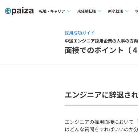
転職・キャリア
未経験転職
新卒就活
求人検索
求人検索
求人検索
採用成功ガイド
本選考
中途エンジニア採用企業の人事の方向
インタビュー
インタビュー
面接でのポイント（４
インターン
転職成功ガイド
転職成功ガイド
新卒エージェ
転職エージェント
イベント・セ
エンジニアに辞退さ
インタビュー
就活成功ガイ
エンジニアの採用面接において
はどんな質問をすればいいのか