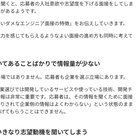
を聞くと、応募者の入社意欲や志望度を下げる面接をしてしま
契約内容・クーポン
徴があるようです。
ないダメなエンジニア面接の特徴」をお伝えしていきます。
魅力を感じてもらえるようなよい面接の進め方も同時に考えて
いてあることばかりで情報量が少ない
の場ではありません。応募者も企業を選ぶ立場にあります。
企業選びでは開発しているサービスや使っている技術、開発チ
情報は非常に重要です。応募者は、その情報を聞くために面接
かりされて企業側の情報はよくわからない」という状態のまま
上げてもらうことはできません。
いきなり志望動機を聞いてしまう