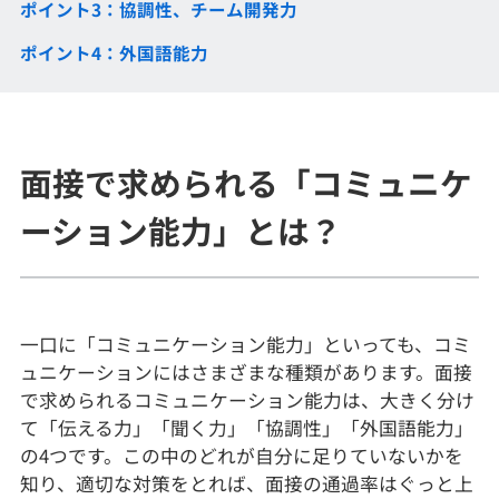
ポイント3：協調性、チーム開発力
メディア
SQL
4択課題
新卒エージェント
ポイント4：外国語能力
paizaとは？
Tech Team Journal
評価結果一覧
ナレッジ
イベント・セミナー
paiza times
再チャレンジ結果一覧
リファレンス
面接で求められる「コミュニケ
インタビュー
note
ーション能力」とは？
就活成功ガイド
プラン
個人向けプラン
一口に「コミュニケーション能力」といっても、コミ
ュニケーションにはさまざまな種類があります。面接
法人向けプラン
で求められるコミュニケーション能力は、大きく分け
て「伝える力」「聞く力」「協調性」「外国語能力」
学校向けプラン
の4つです。この中のどれが自分に足りていないかを
知り、適切な対策をとれば、面接の通過率はぐっと上