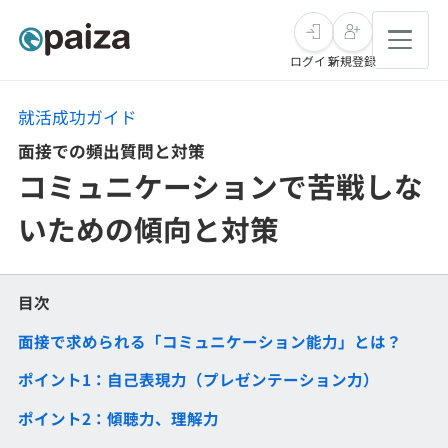
ログイン
新規登録
就活成功ガイド
転職・キャリア
面接での頻出質問と対策
コミュニケーションで苦戦しな
未経験転職
求人検索
いための傾向と対策
新卒就活
求人検索
インタビュー
学習
求人検索
インタビュー
目次
転職成功ガイド
面接で求められる「コミュニケーション能力」とは？
本選考
スキルチェック
講座一覧
転職成功ガイド
転職エージェント
ポイント1：自己表現力（プレゼンテーション力）
ゲーム・マンガ
インターン
プログラミング言語
問題集
ポイント2：傾聴力、理解力