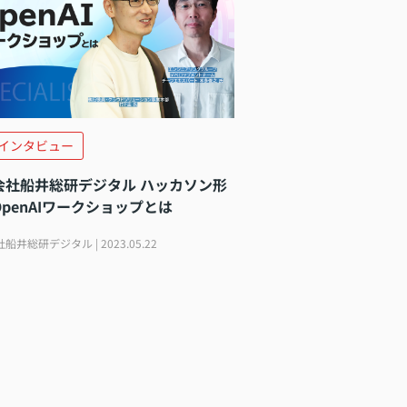
インタビュー
会社船井総研デジタル ハッカソン形
penAIワークショップとは
船井総研デジタル | 2023.05.22