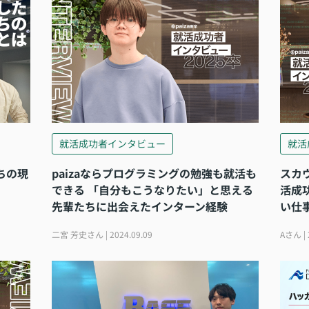
就活成功者インタビュー
就活
ちの現
paizaならプログラミングの勉強も就活も
スカ
できる 「自分もこうなりたい」と思える
活成
先輩たちに出会えたインターン経験
い仕
二宮 芳史さん | 2024.09.09
Aさん | 