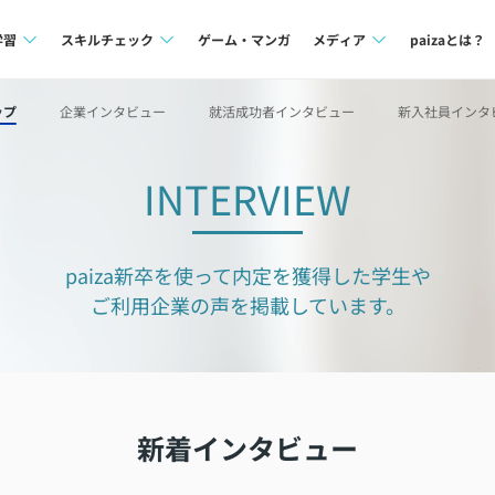
学習
スキルチェック
ゲーム・マンガ
メディア
paizaとは？
講座一覧
プログラミング言語
Tech Team Journal
ップ
企業インタビュー
就活成功者インタビュー
新入社員インタ
問題集
SQL
paiza times
INTERVIEW
4択課題
評価結果一覧
note
ント
ナレッジ
再チャレンジ結果一覧
paiza新卒を使って内定を獲得した学生や
ミナー
リファレンス
ご利用企業の声を掲載しています。
プラン
ド
個人向けプラン
法人向けプラン
新着インタビュー
学校向けプラン