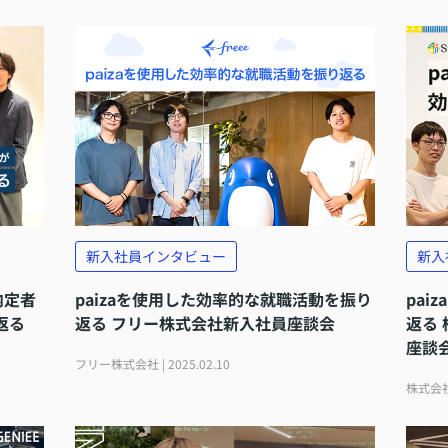
契約内容・クーポン
新入社員インタビュー
新入
と内定者
paizaを使用した効率的な就職活動を振り
pa
返る
返る フリー株式会社新入社員座談会
返る
座談
フリー株式会社 | 2025.02.10
株式会社