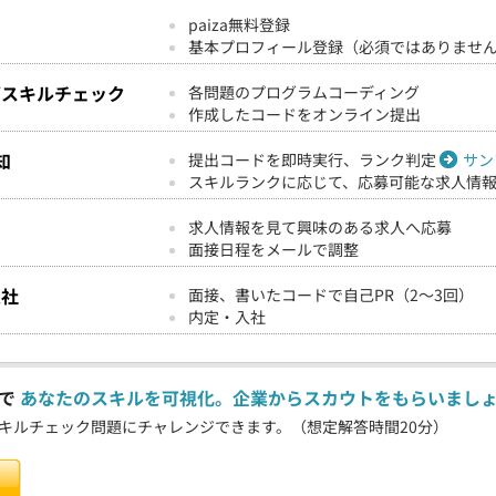
paiza無料登録
基本プロフィール登録（必須ではありませ
グスキルチェック
各問題のプログラムコーディング
作成したコードをオンライン提出
知
提出コードを即時実行、ランク判定
サン
スキルランクに応じて、応募可能な求人情
求人情報を見て興味のある求人へ応募
面接日程をメールで調整
入社
面接、書いたコードで自己PR（2～3回）
内定・入社
クで
あなたのスキルを可視化。企業からスカウトをもらいまし
キルチェック問題にチャレンジできます。（想定解答時間20分）