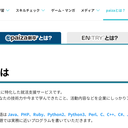
学習
スキルチェック
ゲーム・マンガ
メディア
paizaとは？
講座一覧
プログラミング言語
Tech Team Journal
問題集
SQL
paiza times
4択課題
評価結果一覧
note
ント
ナレッジ
再チャレンジ結果一覧
とは
ミナー
リファレンス
プラン
学生に特化した就活支援サービスです。
なたの技術力や今まで学んできたこと、活動内容などを企業にしっかり
ド
個人向けプラン
法人向けプラン
語は
Java、PHP、Ruby、Python2、Python3、Perl、C、C++、C#、Jav
題では実務に近いプログラムを書いていただきます。
学校向けプラン