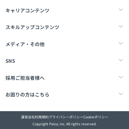
メディア
SQL
4択課題
キャリアコンテンツ
新卒エージェント
paizaとは？
Tech Team Journal
評価結果一覧
ナレッジ
転職・キャリア
未経験転職
新卒就
スキルアップコンテンツ
イベント・セミナー
paiza times
再チャレンジ結果一覧
リファレンス
学習
スキルチェック
マンガ・ゲーム
メディア・その他
インタビュー
note
Tech Team Journal
paiza times
note
SNS
就活成功ガイド
プラン
X
Facebook
採用ご担当者様へ
個人向けプラン
採用・教育をお考えの企業様へ
中途求人掲載はこ
お困りの方はこちら
法人向けプラン
paizaとは？
お問い合わせ
学校向けプラン
運営会社
利用規約
プライバシーポリシー
Cookieポリシー
Copyright Paiza, Inc. All rights reserved.