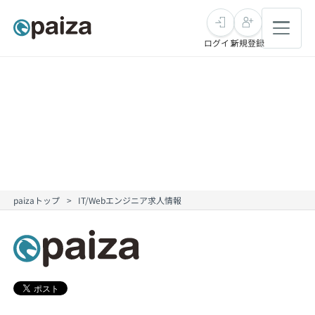
ログイン
新規登録
転職・キャリア
未経験転職
求人検索
新卒就活
求人検索
インタビュー
paizaトップ
IT/Webエンジニア求人情報
学習
求人検索
インタビュー
転職成功ガイド
本選考
スキルチェック
講座一覧
転職成功ガイド
転職エージェント
ゲーム・マンガ
インターン
プログラミング言語
問題集