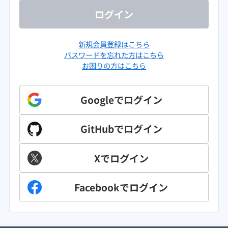
ログイン
新規会員登録はこちら
パスワードを忘れた方はこちら
お困りの方はこちら
Googleで
ログイン
GitHubでログイン
Xでログイン
Facebookでログイン