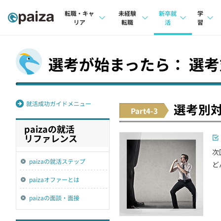
転職・キャ
未経験
新卒就
学
リア
転職
活
習
求人検索
求人検索
求人検索
講座
選考が始まったら： 選
本選考
インタビュー
インタビュー
問題
インターン
転職成功ガイド
転職成功ガイド
4択課
就活成功ガイドメニュー
選考別
Part4-3
新卒エージェント
転職エージェント
ナレ
paizaの就活
イベント・セミナー
リフ
リファレンス
次
インタビュー
プラン
paizaの就活ステップ
ど
就活成功ガイド
個人
paizaオファーとは
法人
paizaの面談・面接
学校