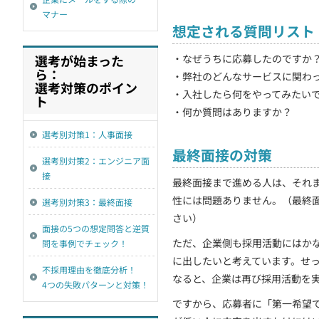
マナー
想定される質問リスト
選考が始まった
・なぜうちに応募したのですか
ら：
・弊社のどんなサービスに関わ
選考対策のポイン
・入社したら何をやってみたい
ト
・何か質問はありますか？
選考別対策1：人事面接
最終面接の対策
選考別対策2：エンジニア面
接
最終面接まで進める人は、それ
性には問題ありません。（最終
選考別対策3：最終面接
さい）
面接の5つの想定問答と逆質
ただ、企業側も採用活動にはか
問を事例でチェック！
に出したいと考えています。せ
不採用理由を徹底分析！
なると、企業は再び採用活動を
4つの失敗パターンと対策！
ですから、応募者に「第一希望