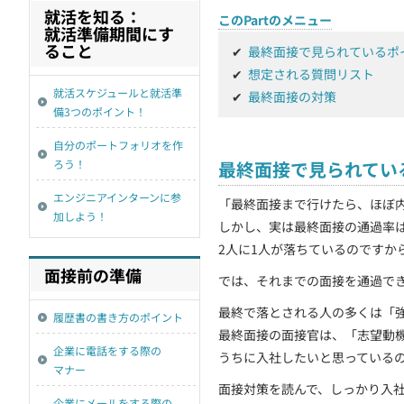
就活を知る：
このPartのメニュー
契約
就活準備期間にす
ること
✔
最終面接で見られているポ
✔
想定される質問リスト
就活スケジュールと就活準
✔
最終面接の対策
備3つのポイント！
自分のポートフォリオを作
ろう！
最終面接で見られてい
エンジニアインターンに参
「最終面接まで行けたら、ほぼ
加しよう！
しかし、実は最終面接の通過率は
2人に1人が落ちているのですか
面接前の準備
では、それまでの面接を通過で
最終で落とされる人の多くは「
履歴書の書き方のポイント
最終面接の面接官は、「志望動
企業に電話をする際の
うちに入社したいと思っている
マナー
面接対策を読んで、しっかり入
企業にメールをする際の