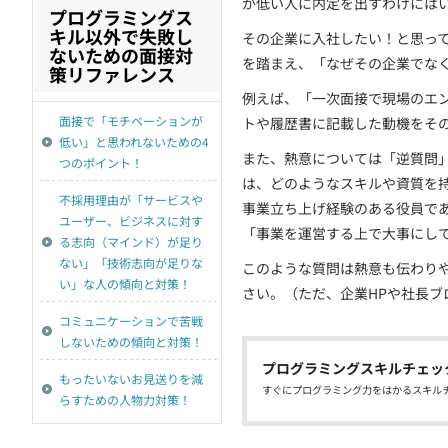
が低い人に内定を出すわけには
プログラミングス
キル以外で失敗し
その企業に入社したい！と思っ
ないための面接対
を踏まえ、「なぜその企業でな
策リファレンス
例えば、「一次面接で現場のエ
面接で「モチベーションが
トや履歴書に記載した動機をそ
低い」と思われないための4
また、熱意については「逆質問
つのポイント！
は、どのようなスキルや資質を
不採用理由が「サービスや
事業立ち上げ経験のある役員で
ユーザー、ビジネスに対す
「事業を運営する上で大事にし
る志向（マインド）が足り
ない」「技術志向が足りな
このような質問は熱意も伝わり
い」な人の傾向と対策！
さい。（ただ、企業HPや社長
コミュニケーションで苦戦
しないための傾向と対策！
プログラミングスキルチェッ
もったいないお見送りを減
すぐにプログラミング力をはかるスキル
らすための人物力対策！