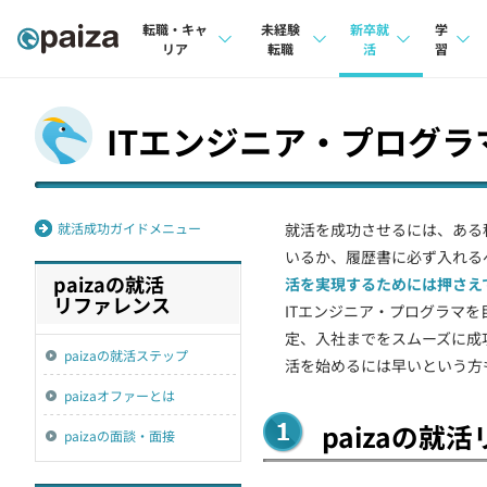
転職・キャ
未経験
新卒就
学
リア
転職
活
習
求人検索
求人検索
求人検索
講座
ITエンジニア・プログ
本選考
インタビュー
インタビュー
問題
インターン
転職成功ガイド
転職成功ガイド
4択課
就活成功ガイドメニュー
就活を成功させるには、ある
新卒エージェント
転職エージェント
ナレ
いるか、履歴書に必ず入れる
paizaの就活
活を実現するためには押さえ
イベント・セミナー
リフ
リファレンス
ITエンジニア・プログラマを
インタビュー
定、入社までをスムーズに成
プラン
paizaの就活ステップ
活を始めるには早いという方
就活成功ガイド
個人
paizaオファーとは
paizaの就
法人
paizaの面談・面接
学校