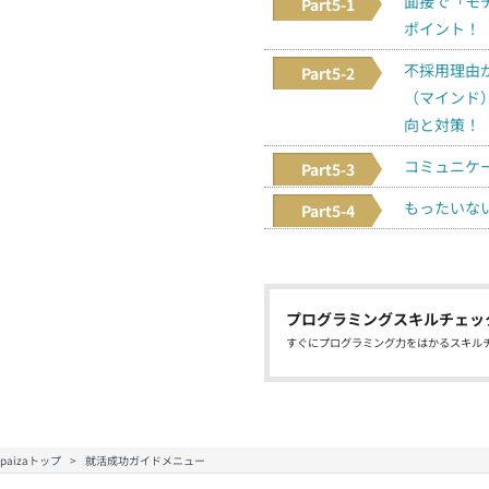
面接で「モ
Part5-1
ポイント！
不採用理由
Part5-2
（マインド
向と対策！
コミュニケ
Part5-3
もったいな
Part5-4
プログラミングスキルチェッ
すぐにプログラミング力をはかるスキル
paizaトップ
就活成功ガイドメニュー