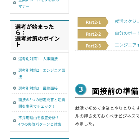
マナー
就活スケジ
Part2-1
選考が始まった
ら：
自分のポー
Part2-2
選考対策のポイン
ト
エンジニア
Part2-3
選考別対策1：人事面接
選考別対策2：エンジニア面
接
面接前の準備
選考別対策3：最終面接
面接の5つの想定問答と逆質
問を事例でチェック！
就活で初めて企業とやりとりを
ルの押さえておくべきビジネスマ
不採用理由を徹底分析！
めました。
4つの失敗パターンと対策！