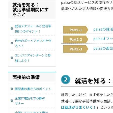
paizaの就活サービスの流れや
就活を知る：
契約
就活準備期間にす
最適化された求人情報や面接方
ること
就活スケジュールと就活準
paizaの
Part1-1
備3つのポイント！
paizaオフ
Part1-2
自分のポートフォリオを作
ろう！
paizaの面
Part1-3
エンジニアインターンに参
加しよう！
面接前の準備
就活を知る：
履歴書の書き方のポイント
就活したいけど、まず何をしたら
企業に電話をする際の
就活に必要な事前準備から面接
マナー
ば就活がうまくいく！
」という
企業にメールをする際の