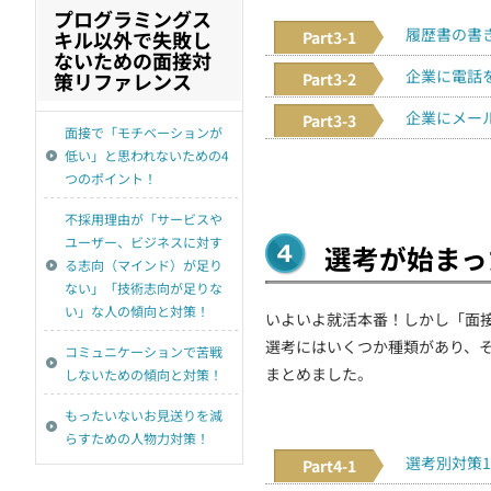
プログラミングス
履歴書の書
キル以外で失敗し
Part3-1
ないための面接対
企業に電話
策リファレンス
Part3-2
企業にメー
Part3-3
面接で「モチベーションが
低い」と思われないための4
つのポイント！
不採用理由が「サービスや
ユーザー、ビジネスに対す
選考が始まっ
る志向（マインド）が足り
ない」「技術志向が足りな
い」な人の傾向と対策！
いよいよ就活本番！しかし「面
選考にはいくつか種類があり、
コミュニケーションで苦戦
まとめました。
しないための傾向と対策！
もったいないお見送りを減
らすための人物力対策！
選考別対策
Part4-1