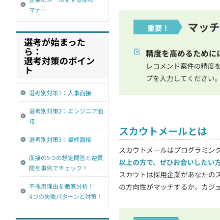
マナー
マッチ
重要！
選考が始まった
ら：
精度を高めるために
選考対策のポイン
レコメンド案件の精度を
ト
プを入力してください
選考別対策1：人事面接
選考別対策2：エンジニア面
接
スカウトメールとは
選考別対策3：最終面接
スカウトメールはプログラミン
面接の5つの想定問答と逆質
以上の方で、ぜひお会いしたい
問を事例でチェック！
スカウトは採用企業があなたの
不採用理由を徹底分析！
の方向性がマッチするか、カジ
4つの失敗パターンと対策！