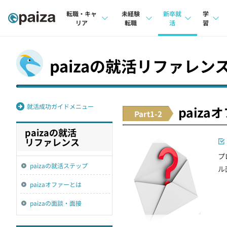
転職・キャ
未経験
新卒就
学
リア
転職
活
習
求人検索
求人検索
求人検索
講座
paizaの就活リファレン
本選考
インタビュー
インタビュー
問題
インターン
転職成功ガイド
転職成功ガイド
4択課
就活成功ガイドメニュー
paiz
Part1-2
新卒エージェント
転職エージェント
ナレ
paizaの就活
イベント・セミナー
リフ
リファレンス
プ
インタビュー
プラン
paizaの就活ステップ
ル
就活成功ガイド
個人
paizaオファーとは
法人
paizaの面談・面接
学校