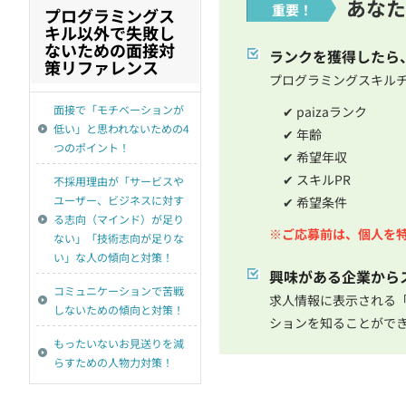
あなた
重要！
プログラミングス
キル以外で失敗し
ないための面接対
ランクを獲得したら
策リファレンス
プログラミングスキルチ
面接で「モチベーションが
✔ paizaランク
低い」と思われないための4
✔ 年齢
つのポイント！
✔ 希望年収
✔ スキルPR
不採用理由が「サービスや
ユーザー、ビジネスに対す
✔ 希望条件
る志向（マインド）が足り
※ご応募前は、個人を
ない」「技術志向が足りな
い」な人の傾向と対策！
興味がある企業から
コミュニケーションで苦戦
求人情報に表示される
しないための傾向と対策！
ションを知ることがで
もったいないお見送りを減
らすための人物力対策！