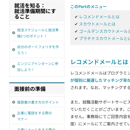
就活を知る：
このPartのメニュー
契約
就活準備期間にす
ること
✔
レコメンドメールとは
✔
スカウトメールとは
就活スケジュールと就活準
✔
ゴールデンスカウトメール
備3つのポイント！
✔
プラチナスカウトメールと
自分のポートフォリオを作
ろう！
レコメンドメールとは
エンジニアインターンに参
加しよう！
レコメンドメールはプログラミ
が個別に厳選したマッチング率
されます。なお、マッチングす
面接前の準備
また、就職活動サポートサービ
履歴書の書き方のポイント
ていただくことがございます。
企業に電話をする際の
ません。事務局にてご回答内容
マナー
度）にメールにてご案内させて
企業にメールをする際の