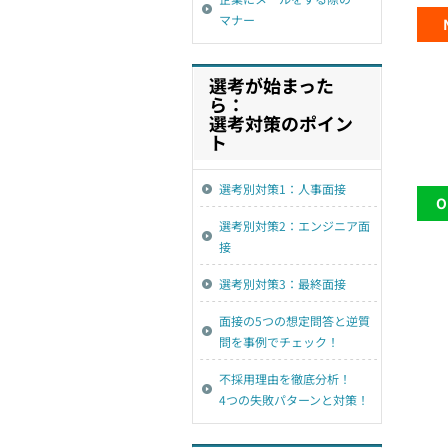
マナー
選考が始まった
ら：
選考対策のポイン
ト
選考別対策1：人事面接
選考別対策2：エンジニア面
接
選考別対策3：最終面接
面接の5つの想定問答と逆質
問を事例でチェック！
不採用理由を徹底分析！
4つの失敗パターンと対策！