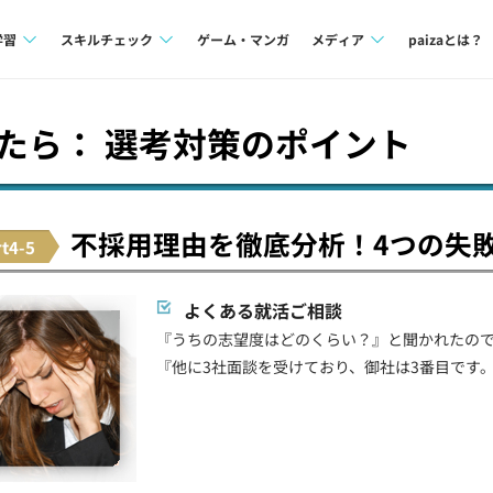
学習
スキルチェック
ゲーム・マンガ
メディア
paizaとは？
講座一覧
プログラミング言語
Tech Team Journal
たら： 選考対策のポイント
問題集
SQL
paiza times
4択課題
評価結果一覧
note
不採用理由を徹底分析！4つの失
rt4-5
ント
ナレッジ
再チャレンジ結果一覧
ミナー
リファレンス
よくある就活ご相談
『うちの志望度はどのくらい？』と聞かれたの
プラン
『他に3社面談を受けており、御社は3番目です
ド
個人向けプラン
法人向けプラン
学校向けプラン