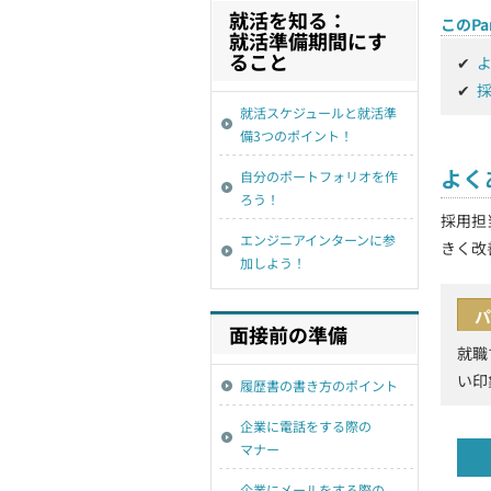
就活を知る：
このPa
就活準備期間にす
ること
✔
✔
就活スケジュールと就活準
備3つのポイント！
よく
自分のポートフォリオを作
ろう！
採用担
エンジニアインターンに参
きく改
加しよう！
パ
面接前の準備
就職
い印
履歴書の書き方のポイント
企業に電話をする際の
マナー
企業にメールをする際の