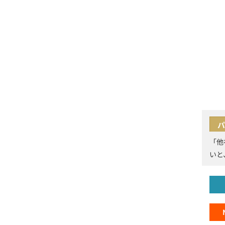
パ
「他
いと