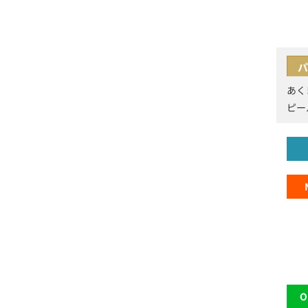
パ
あく
ピー