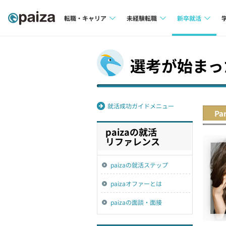
転職・キャリア
未経験転職
新卒就活
求人検索
求人検索
求人検索
選考が始まっ
本選考
インタビュー
インタビュー
インターン
転職成功ガイド
転職成功ガイド
就活成功ガイドメニュー
Pa
新卒エージェ
転職エージェント
paizaの就活
イベント・セ
リファレンス
インタビュー
paizaの就活ステップ
就活成功ガイ
paizaオファーとは
paizaの面談・面接