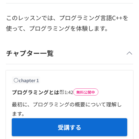
メディア
SQL
4択課題
新卒エージェント
このレッスンでは、プログラミング言語C++を
paizaとは？
Tech Team Journal
評価結果一覧
ナレッジ
使って、プログラミングを体験します。
イベント・セミナー
paiza times
再チャレンジ結果一覧
リファレンス
インタビュー
チャプター一覧
note
就活成功ガイド
プラン
chapter
1
個人向けプラン
プログラミングとは
1:42
無料公開中
法人向けプラン
最初に、プログラミングの概要について理解し
ます。
学校向けプラン
受講する