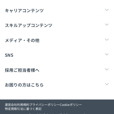
キャリアコンテンツ
転職・キャリア
未経験転職
新卒就
スキルアップコンテンツ
学習
スキルチェック
マンガ・ゲーム
メディア・その他
Tech Team Journal
paiza times
note
SNS
X
Facebook
採用ご担当者様へ
採用・教育をお考えの企業様へ
中途求人掲載はこ
お困りの方はこちら
paizaとは？
お問い合わせ
運営会社
利用規約
プライバシーポリシー
Cookieポリシー
特定商取引法に基づく表記