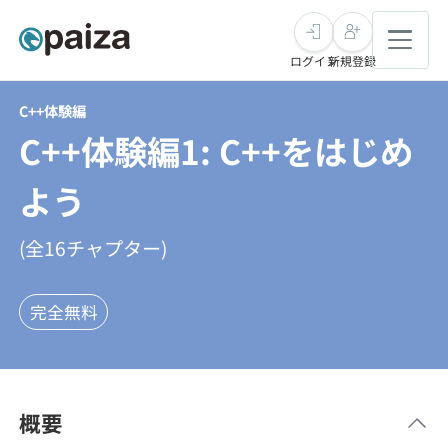
ログイン
新規登録
C++体験編
転職・キャリア
C++体験編1: C++をはじめ
未経験転職
求人検索
よう
新卒就活
求人検索
インタビュー
(全
16
チャプター)
学習
求人検索
インタビュー
転職成功ガイド
完全無料
本選考
スキルチェック
講座一覧
転職成功ガイド
転職エージェント
ゲーム・マンガ
インターン
プログラミング言語
問題集
概要