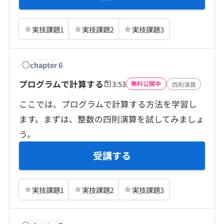
実技課題
1
実技課題
2
実技課題
3
chapter
6
プログラムで計算する
3:53
無料公開中
四則演算
ここでは、プログラムで計算する方法を学習し
ます。まずは、整数の四則演算を試してみましょ
う。
受講する
実技課題
1
実技課題
2
実技課題
3