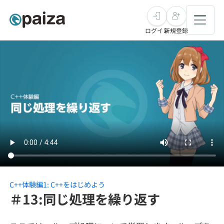
ログイン
新規登録
転職・キャリア
未経験転職
求人検索
新卒就活
求人検索
インタビュー
学習
求人検索
インタビュー
転職成功ガイド
本選考
スキルチェック
講座一覧
転職成功ガイド
転職エージェント
C++体験編1: C++をはじめよう
＃13:同じ処理を繰り返す
ゲーム・マンガ
インターン
プログラミング言語
問題集