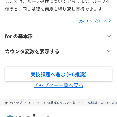
ここでは、ループ処理について学習します。ループを
メディア
SQL
4択課題
使うと、同じ処理を何度も繰り返し実行できます。
新卒エージェント
paizaとは？
Tech Team Journal
評価結果一覧
次のチャプターへ
ナレッジ
イベント・セミナー
paiza times
for の基本形
再チャレンジ結果一覧
リファレンス
インタビュー
note
カウンタ変数を表示する
就活成功ガイド
プラン
個人向けプラン
実技課題へ進む (PC推奨)
チャプター一覧へ戻る
法人向けプラン
学校向けプラン
paizaトップ
C++
C++体験編レッスン一覧
C++体験編1: C++を