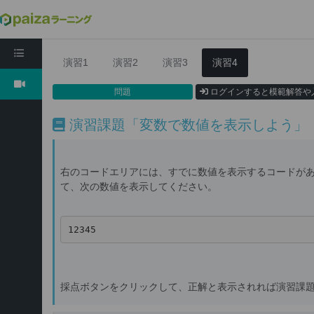
C++体験編1: C++をはじめよう
演習1
演習2
演習3
演習4
問題
ログインすると模範解答や
演習課題「変数で数値を表示しよう」
右のコードエリアには、すでに数値を表示するコードが
て、次の数値を表示してください。
12345
採点ボタンをクリックして、正解と表示されれば演習課