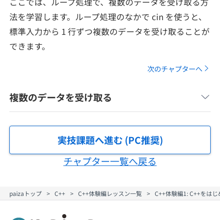
ここでは、ループ処理で、複数のデータを受け取る方
メディア
SQL
4択課題
法を学習します。ループ処理のなかで cin を使うと、
新卒エージェント
標準入力から 1 行ずつ複数のデータを受け取ることが
paizaとは？
Tech Team Journal
評価結果一覧
ナレッジ
できます。
イベント・セミナー
paiza times
再チャレンジ結果一覧
次のチャプターへ
リファレンス
インタビュー
note
複数のデータを受け取る
就活成功ガイド
プラン
個人向けプラン
実技課題へ進む (PC推奨)
チャプター一覧へ戻る
法人向けプラン
学校向けプラン
paizaトップ
C++
C++体験編レッスン一覧
C++体験編1: C++を