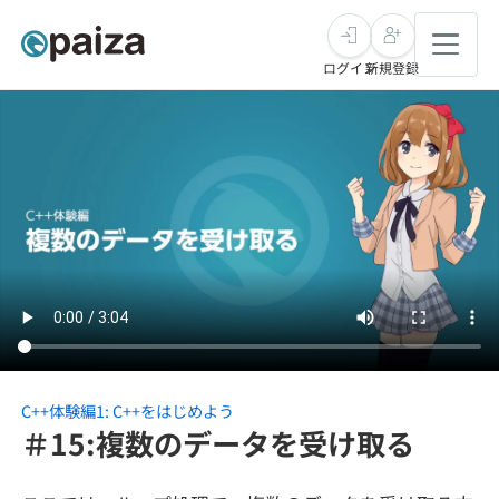
ログイン
新規登録
転職・キャリア
未経験転職
求人検索
新卒就活
求人検索
インタビュー
学習
求人検索
インタビュー
転職成功ガイド
本選考
スキルチェック
講座一覧
転職成功ガイド
転職エージェント
C++体験編1: C++をはじめよう
＃15:複数のデータを受け取る
ゲーム・マンガ
インターン
プログラミング言語
問題集