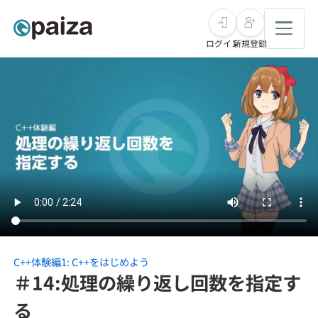
ログイン
新規登録
転職・キャリア
未経験転職
求人検索
新卒就活
求人検索
インタビュー
学習
求人検索
インタビュー
転職成功ガイド
本選考
スキルチェック
講座一覧
転職成功ガイド
転職エージェント
C++体験編1: C++をはじめよう
＃14:処理の繰り返し回数を指定す
ゲーム・マンガ
インターン
プログラミング言語
問題集
る