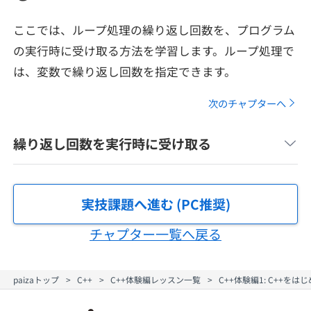
メディア
SQL
4択課題
新卒エージェント
ここでは、ループ処理の繰り返し回数を、プログラム
paizaとは？
Tech Team Journal
の実行時に受け取る方法を学習します。ループ処理で
評価結果一覧
ナレッジ
イベント・セミナー
は、変数で繰り返し回数を指定できます。
paiza times
再チャレンジ結果一覧
リファレンス
次のチャプターへ
インタビュー
note
繰り返し回数を実行時に受け取る
就活成功ガイド
プラン
個人向けプラン
実技課題へ進む (PC推奨)
チャプター一覧へ戻る
法人向けプラン
学校向けプラン
paizaトップ
C++
C++体験編レッスン一覧
C++体験編1: C++を