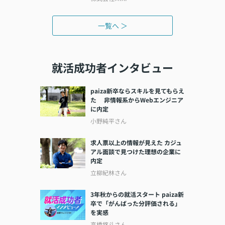
一覧へ ＞
就活成功者インタビュー
paiza新卒ならスキルを見てもらえ
た 非情報系からWebエンジニア
に内定
小野純平さん
求人票以上の情報が見えた カジュ
アル面談で見つけた理想の企業に
内定
立柳紀林さん
3年秋からの就活スタート paiza新
卒で「がんばった分評価される」
を実感
高橋悠斗さん