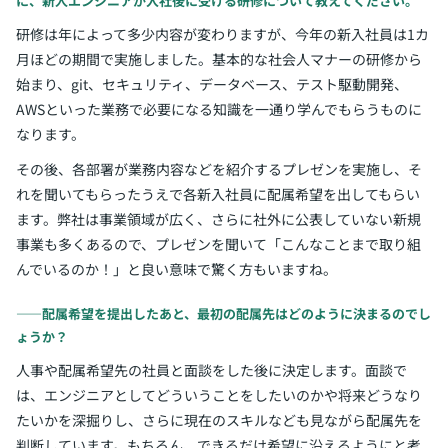
に、新人エンジニアが入社後に受ける研修について教えてください。
研修は年によって多少内容が変わりますが、今年の新入社員は1カ
月ほどの期間で実施しました。基本的な社会人マナーの研修から
始まり、git、セキュリティ、データベース、テスト駆動開発、
AWSといった業務で必要になる知識を一通り学んでもらうものに
なります。
その後、各部署が業務内容などを紹介するプレゼンを実施し、そ
れを聞いてもらったうえで各新入社員に配属希望を出してもらい
ます。弊社は事業領域が広く、さらに社外に公表していない新規
事業も多くあるので、プレゼンを聞いて「こんなことまで取り組
んでいるのか！」と良い意味で驚く方もいますね。
――配属希望を提出したあと、最初の配属先はどのように決まるのでし
ょうか？
人事や配属希望先の社員と面談をした後に決定します。面談で
は、エンジニアとしてどういうことをしたいのかや将来どうなり
たいかを深掘りし、さらに現在のスキルなども見ながら配属先を
判断しています。もちろん、できるだけ希望に沿えるようにと考