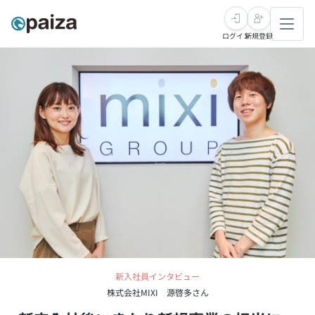
ログイン
新規登録
転職・キャリア
未経験転職
求人検索
新卒就活
求人検索
インタビュー
学習
求人検索
インタビュー
転職成功ガイド
本選考
スキルチェック
講座一覧
転職成功ガイド
転職エージェント
ゲーム・マンガ
インターン
プログラミング言語
問題集
メディア
新入社員インタビュー
SQL
4択課題
新卒エージェント
株式会社MIXI 源啓多さん
paizaとは？
Tech Team Journal
評価結果一覧
ナレッジ