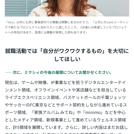
「mcc」以外にも同じ事業部内での異動は頻繁にあるのだそう。
「上司との1on1ミーティン
グで新たなプロジェクトに加わりたいと話したところ、
3日後には希望していたプロジェク
トへの参加が決まり、翌週には異動が実現した例もあります」
就職活動では「自分がワクワクするもの」を大切に
してほしい
――次に、ミクシィの今後の展開についてお聞かせください。
現在は、ゲームや映像、IP事業などを担うデジタルエンターテイ
ンメント領域、オフラインイベントや実店舗などを担当している
ライブエクスペリエンス領域、バスケットボールの千葉ジェッツ
やサッカーのFC東京などとサポート契約をしながら進めているス
ポーツ領域、「家族アルバム みてね」や「minimo」などを中心
としたメディア領域、新規事業として進めているウェルネス領域
と、計5領域を展開しています。さらに、詳しい内容はまだお話し