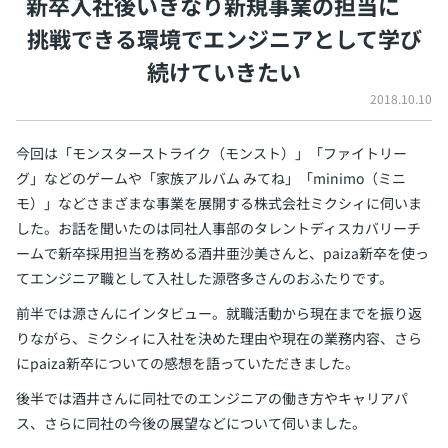
新卒入社後いきなり新規事業の担当に
イベント・セミナー
挑戦できる環境でエンジニアとして学び
paiza times
再チャレンジ結果一覧
リファレンス
続けていきたい
インタビュー
note
2018.10.10
就活成功ガイド
プラン
今回は「モンスターストライク（モンスト）」「ファイトリー
個人向けプラン
グ」などのゲームや「家族アルバム みてね」「minimo（ミニ
モ）」などさまざまな事業を展開する株式会社ミクシィに伺いま
法人向けプラン
した。お話を聞いたのは同社人事部のタレントディスカバリーチ
ームで新卒採用担当を務める酒井亜沙美さんと、paiza新卒を使っ
学校向けプラン
てエンジニア職として入社した源啓多さんのおふたりです。
前半では源さんにインタビュー。就職活動から現在までを振り返
契約内容・クーポン
りながら、ミクシィに入社を決めた理由や現在の業務内容、さら
にpaiza新卒についての感想を語っていただきました。
後半では酒井さんに同社でのエンジニアの働き方やキャリアパ
ス、さらに同社の今後の展望などについて伺いました。