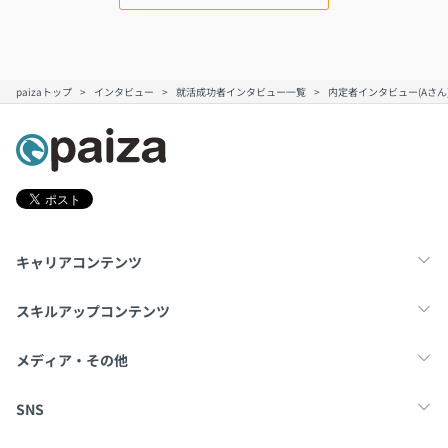
paizaトップ
インタビュー
就活成功者インタビュー一覧
内定者インタビュー(Aさん
キャリアコンテンツ
転職・キャリア
未経験転職
新卒就活
スキルアップコンテンツ
学習
スキルチェック
マンガ・ゲーム
メディア・その他
Tech Team Journal
paiza times
note
SNS