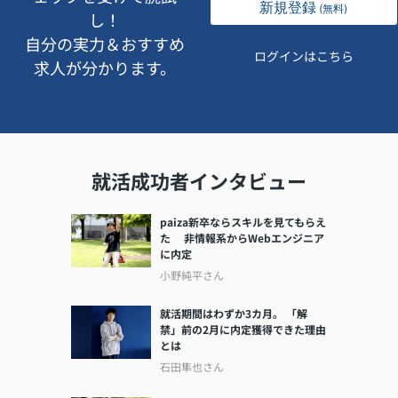
新規登録
(無料)
し！
自分の実力＆おすすめ
ログインはこちら
求人が分かります。
就活成功者インタビュー
paiza新卒ならスキルを見てもらえ
た 非情報系からWebエンジニア
に内定
小野純平さん
就活期間はわずか3カ月。 「解
禁」前の2月に内定獲得できた理由
とは
石田隼也さん