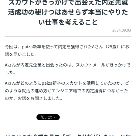
スカウトがきっかけで出会えた内定先
就
イベント・セミナー
活成功の秘けつはあせらず本当にやりた
paiza times
再チャレンジ結果一覧
リファレンス
い仕事を考えること
インタビュー
note
2024.09.03
就活成功ガイド
プラン
今回は、paiza新卒を使って内定を獲得されたAさん（25歳）にお
個人向けプラン
話を伺いました。
Aさんが内定先企業と出会ったのは、スカウトメールがきっかけで
法人向けプラン
した。
学校向けプラン
Aさんがどのようにpaiza新卒のスカウトを活用していたのか、ど
のような就活の進め方がエンジニア職での内定獲得につながった
契約内容・クーポン
のか、お話をお聞きしました。