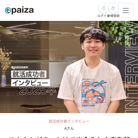
ログイン
新規登録
転職・キャリア
未経験転職
求人検索
新卒就活
求人検索
インタビュー
学習
求人検索
インタビュー
転職成功ガイド
本選考
スキルチェック
講座一覧
転職成功ガイド
転職エージェント
ゲーム・マンガ
インターン
プログラミング言語
問題集
メディア
就活成功者インタビュー
SQL
4択課題
新卒エージェント
Aさん
paizaとは？
Tech Team Journal
評価結果一覧
ナレッジ