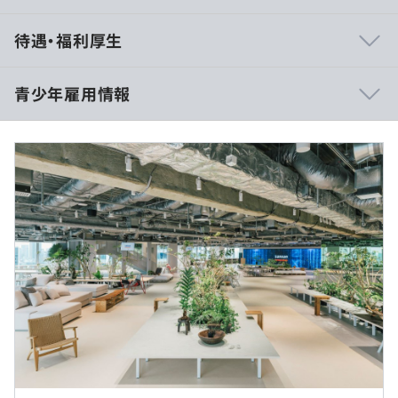
相談の上、ご希望のマシンを支給いたします。
待遇・福利厚生
青少年雇用情報
アジャイル、スクラム、ペアプロ、ドメイン駆動設計、グ
・日当あり（時給2000円）
ローバルチーム（多国籍メンバー）
過去３年間の新卒採用者数の男女別人数
前年度 男性12人 女性4人
9：30～18：30
Docker
休憩時間：12：00～13：00（60分）
平均残業時間：基本残業はありません
研修の有無及び内容
【単体】
マナー研修等
1,797名（2025年2月28日時点）
メンター制度の有無
実施日のみ
【連結】
あり
2,060名（2025年2月28日時点）
本社、もしくはオンラインでの実施