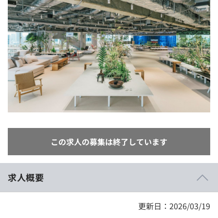
イベント・セミナー
paiza times
再チャレンジ結果一覧
リファレンス
インタビュー
note
就活成功ガイド
プラン
個人向けプラン
法人向けプラン
学校向けプラン
この求人の募集は終了しています
契約内容・クーポン
求人概要
更新日：2026/03/19