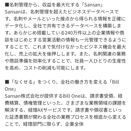
■名刺管理から、収益を最大化する「Sansan」
Sansanは、名刺管理を超えたビジネスデータベースで
す。名刺やメールといった接点から得られる情報を正確に
データ化し、全社で共有できるデータベースを構築しま
す。あらかじめ搭載している240万件以上の企業情報や商
談をはじめとする営業活動の情報も一元管理できるように
することで、これまで気付けなかったビジネス機会を最大
化し、売上の拡大を後押しします。また、名刺関連の業務
や商談準備を効率化することで、社員一人ひとりの生産性
を高め、コストの削減も可能にします。
■「なくせる」をつくり、全社の働き方を変える「Bill
One」
Sansan株式会社が提供するBill Oneは、請求書受領、経
費精算、債権管理といった、さまざまな業務領域の課題を
解決する、経理AXサービスです。請求書や領収書といっ
た証憑書類が関わる全社の業務プロセスを根底から変える
ことで、経理部門に限らず、企業全体