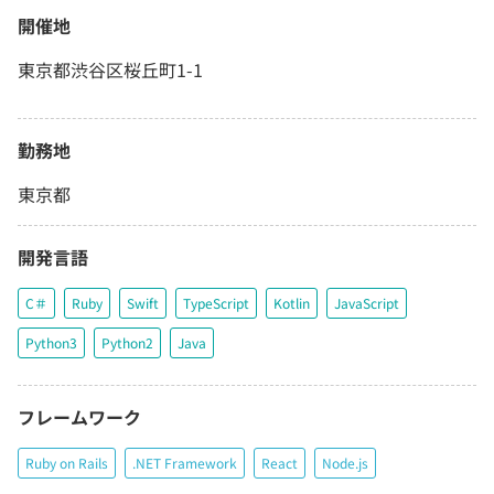
開催地
東京都渋谷区桜丘町1-1
勤務地
東京都
開発言語
C＃
Ruby
Swift
TypeScript
Kotlin
JavaScript
Python3
Python2
Java
フレームワーク
Ruby on Rails
.NET Framework
React
Node.js