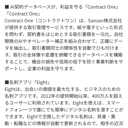
■ AI契約データベースが、利益を守る「Contract One」
「Contract One」
Contract One（コントラクトワン）は、Sansan株式会社
が提供する取引管理サービスです。紙や電子といった形式
を問わず、契約書をはじめとする取引書類を一元化。自社
開発のAIやオペレーター補正を組み合わせて、正確にデー
タを抽出し、取引書類同士の関係性を自動でひも付けま
す。取引の全体像や変遷を俯瞰できるデータベースを構築
することで、機会の損失や信用の低下を防ぐ事業判断をサ
ポートし、企業の利益を守ります。
■名刺アプリ「Eight」
Eightは、出会いの価値を最大化する、ビジネスのための
名刺アプリです。2012年の提供開始以来、400万人を超え
るユーザーに利用されています。Eightを使えば、スマー
トフォン一つで誰にでも簡単にデジタル名刺を渡すことが
できます。Eightで交換したデジタル名刺は、昇進・異
動・転職などの情報が自動で更新されるので、相手の近況