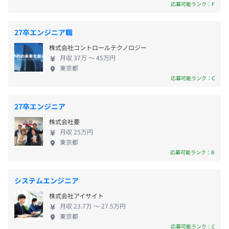
ら変えることで、経理部門に限らず、企業全体 ■ AI
応募可能ランク：F
契約データベースが、利益を守る「Contract One」
「Contract One」 Contract One（コントラクトワ
27卒エンジニア職
ン）は、Sansan株式会社が提供する取引管理サービ
株式会社コントロールテクノロジー
スです。紙や電子といった形式を問わず、契約書をは
月収 37万 〜 45万円
じめとする取引書類を一元化。自社開発のAIやオペ
東京都
レーター補正を組み合わせて、正確にデータを抽出
応募可能ランク：C
し、取引書類同士の関係性を自動でひも付けます。取
引の全体像や変遷を俯瞰できるデータベースを構築
27卒エンジニア
することで、機会の損失や信用の低下を防ぐ事業判
株式会社要
断をサポートし、企業の利益を守ります。 ■名刺ア
月収 25万円
プリ「Eight」 Eightは、出会いの価値を最大化す
東京都
る、ビジネスのための名刺アプリです。2012年の提
応募可能ランク：B
供開始以来、400万人を超えるユーザーに利用されて
います。Eightを使えば、スマートフォン一つで誰に
システムエンジニア
でも簡単にデジタル名刺を渡すことができます。
株式会社アイサイト
Eightで交換したデジタル名刺は、昇進・異動・転職
月収 23.7万 〜 27.5万円
などの情報が自動で更新されるので、相手の近況を
東京都
スマートに把握できます。Eightはデジタル名刺の提
応募可能ランク：C