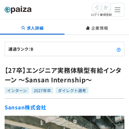
ログイン
新規登録
求人詳細
企業情報
転職・キャリア
未経験転職
求人検索
通過ランク：B
新卒就活
求人検索
インタビュー
【27卒】エンジニア実務体験型有給インタ
学習
求人検索
インタビュー
転職成功ガイド
ーン 〜Sansan Internship〜
本選考
スキルチェック
講座一覧
転職成功ガイド
転職エージェント
インターン
2027年卒
ダイレクト選考
ゲーム・マンガ
インターン
プログラミング言語
問題集
Sansan株式会社
メディア
SQL
4択課題
新卒エージェント
paizaとは？
Tech Team Journal
評価結果一覧
ナレッジ