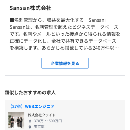
Sansan株式会社
・交通費支給
本社
遠方の方は弊社にてマンスリーマンションを手配します。
前年度の月平均所定外労働時間の実績
〒150-6228 東京都渋谷区桜丘町1-1 渋谷サクラステージ
■名刺管理から、収益を最大化する「Sansan」
28F
10.0時間
Sansanは、名刺管理を超えたビジネスデータベース
※他拠点でも実施可
です。名刺やメールといった接点から得られる情報を
※フルリモートも応相談
正確にデータ化し、全社で共有できるデータベース
インターンのためなし
を構築します。あらかじめ搭載している240万件以上
の企業情報や商談をはじめとする営業活動の情報も
受動喫煙防止措置に関する事項
一元管理できるようにすることで、これまで気付け
屋内全面禁煙
企業情報を見る
なかったビジネス機会を最大化し、売上の拡大を後
各種社会保険完備
押しします。また、名刺関連の業務や商談準備を効率
※雇用形態により異なります
化することで、社員一人ひとりの生産性を高め、コ
ストの削減も可能にします。 ■「なくせる」をつく
■本社
類似したおすすめの求人
り、全社の働き方を変える「Bill One」 Sansan株式
JR 渋谷駅 新南改札から直結
会社が提供するBill Oneは、請求書受領、経費精算、
【27卒】WEBエンジニア
雇用関係なし
債権管理といった、さまざまな業務領域の課題を解
株式会社クライド
決する、経理AXサービスです。請求書や領収書とい
370万 〜 500万円
った証憑書類が関わる全社の業務プロセスを根底か
東京都