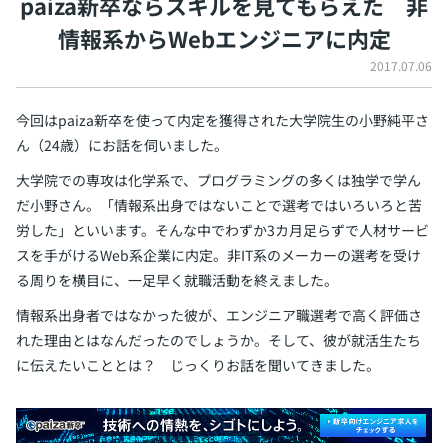
paiza新卒ならスキルを見てもらえた
非
イベント・セミナー
情報系からWebエンジニアに内定
paiza times
再チャレンジ結果一覧
リファレンス
インタビュー
2017.07.06
note
就活成功ガイド
今回はpaiza新卒を使って内定を獲得された大学院生の小野純平さ
プラン
ん（24歳）にお話を伺いました。
個人向けプラン
大学院での専攻は化学系で、プログラミングの多くは独学で学ん
だ小野さん。「情報系出身ではないことで選考ではいろいろと苦
法人向けプラン
労した」といいます。そんな中でわずか3カ月足らずで人材サービ
スを手がけるWeb系企業に内定。非IT系のメーカーの選考を受け
学校向けプラン
る周りを横目に、一足早く就職活動を終えました。
契約内容・クーポン
情報系出身者ではなかった彼が、エンジニア職選考で高く評価さ
れた理由とはなんだったのでしょうか。そして、彼が就活生たち
に伝えたいこととは？ じっくりお話を聞いてきました。