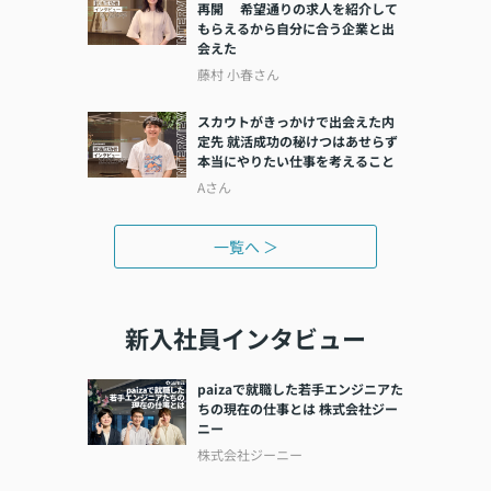
再開 希望通りの求人を紹介して
もらえるから自分に合う企業と出
会えた
藤村 小春さん
スカウトがきっかけで出会えた内
定先 就活成功の秘けつはあせらず
本当にやりたい仕事を考えること
Aさん
一覧へ ＞
新入社員インタビュー
paizaで就職した若手エンジニアた
ちの現在の仕事とは 株式会社ジー
ニー
株式会社ジーニー