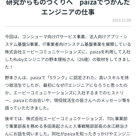
研究からものづくりへ
paizaでつかんだ
イベント・セミナー
エンジニアの仕事
paiza times
再チャレンジ結果一覧
リファレンス
インタビュー
2015.11.06
note
就活成功ガイド
今回は、コンシューマ向けITサービス事業、法人向けアプリ・シ
プラン
ステム基盤SI事業、IT事業者向けシステム基盤事業を展開している
個人向けプラン
株式会社エーピーコミュニケーションズに、paizaを利用して入社
したRubyエンジニアの野本理裕さん（26歳）の取材をしてきまし
法人向けプラン
た！
野本さんは、paizaで「Sランク」に認定された、高いスキルを持
学校向けプラン
つ就活生でしたが、最初になぜITエンジニアになろうと思ったの
か、エーピーコミュニケーションズに入社するまでのヒストリ
契約内容・クーポン
ー、paizaとの出会いや、現役就活生の皆さんへのメッセージ等を
語っていただきました。
後半では、株式会社エーピーコミュニケーションズ、TDL事業部
で事業部長を務める多田英起さんと人事戦略部部長の永江耕治さ
んにお話を伺いました。同社がpaizaを知ったきっかけやエンジニ