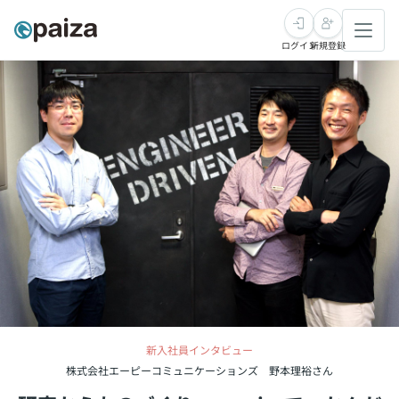
ログイン
新規登録
転職・キャリア
未経験転職
求人検索
新卒就活
求人検索
インタビュー
学習
求人検索
インタビュー
転職成功ガイド
本選考
スキルチェック
講座一覧
転職成功ガイド
転職エージェント
ゲーム・マンガ
インターン
プログラミング言語
問題集
メディア
新入社員インタビュー
SQL
4択課題
新卒エージェント
株式会社エーピーコミュニケーションズ 野本理裕さん
paizaとは？
Tech Team Journal
評価結果一覧
ナレッジ