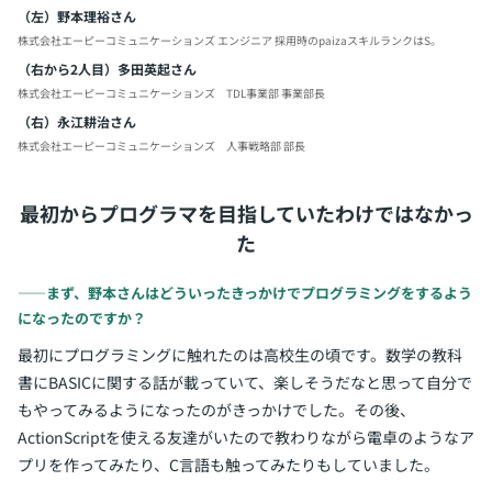
（左）野本理裕さん
株式会社エーピーコミュニケーションズ エンジニア 採用時のpaizaスキルランクはS。
（右から2人目）多田英起さん
株式会社エーピーコミュニケーションズ TDL事業部 事業部長
（右）永江耕治さん
株式会社エーピーコミュニケーションズ 人事戦略部 部長
最初からプログラマを目指していたわけではなかっ
た
――まず、野本さんはどういったきっかけでプログラミングをするよう
になったのですか？
最初にプログラミングに触れたのは高校生の頃です。数学の教科
書にBASICに関する話が載っていて、楽しそうだなと思って自分で
もやってみるようになったのがきっかけでした。その後、
ActionScriptを使える友達がいたので教わりながら電卓のようなア
プリを作ってみたり、C言語も触ってみたりもしていました。