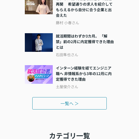
再開 希望通りの求人を紹介して
もらえるから自分に合う企業と出
会えた
藤村 小春さん
就活期間はわずか3カ月。 「解
禁」前の2月に内定獲得できた理由
とは
石田隼也さん
インターン経験を経てエンジニア
職へ 非情報系から3年の12月に内
定獲得できた理由
土屋俊介さん
一覧へ ＞
カテゴリ一覧