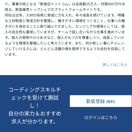
ド。事業の核となる「飲食店ドットコム」は会員数25万人・月間400万PVを
誇る、飲食業界トップシェアのプラットフォームサイトです。
同社は近年、人材の採用と育成に力を入れ、年々成長を続けています。明確
な人材制度と育成方針を整理し、働きやすい環境をつくること、仕事への働
きがいを高めることに取り組んできました。エンジニアの環境としては、個
人の自主性も重視していますが、チームで話し合いながら仕事を進めていま
す。個人の発想やひらめきなど、個人がもつ力を尊重しつつ、成長していけ
るような環境を整備したいと考えています。また、何か新しい事にチャレン
ジしていける人には、どんどん活躍の場を提供できるような会社を目指して
います。
詳しくはこちら
コーディングスキルチ
ェックを受けて腕試
新規登録
(無料)
し！
自分の実力＆おすすめ
ログインはこちら
求人が分かります。