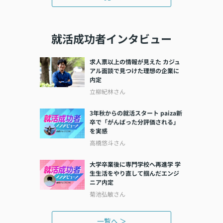
就活成功者インタビュー
求人票以上の情報が見えた カジュ
アル面談で見つけた理想の企業に
内定
立柳紀林さん
3年秋からの就活スタート paiza新
卒で「がんばった分評価される」
を実感
高橋悠斗さん
大学卒業後に専門学校へ再進学 学
生生活をやり直して掴んだエンジ
ニア内定
菊池弘敏さん
一覧へ ＞