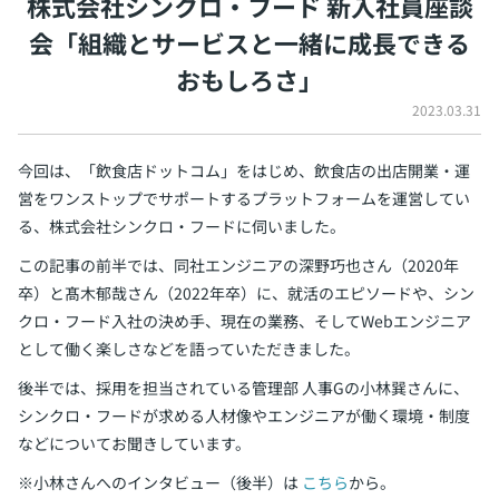
株式会社シンクロ・フード 新入社員座談
イベント・セミナー
会
「組織とサービスと一緒に成長できる
paiza times
再チャレンジ結果一覧
リファレンス
おもしろさ」
インタビュー
note
2023.03.31
就活成功ガイド
プラン
今回は、「飲食店ドットコム」をはじめ、飲食店の出店開業・運
個人向けプラン
営をワンストップでサポートするプラットフォームを運営してい
る、株式会社シンクロ・フードに伺いました。
法人向けプラン
この記事の前半では、同社エンジニアの深野巧也さん（2020年
卒）と髙木郁哉さん（2022年卒）に、就活のエピソードや、シン
学校向けプラン
クロ・フード入社の決め手、現在の業務、そしてWebエンジニア
として働く楽しさなどを語っていただきました。
契約内容・クーポン
後半では、採用を担当されている管理部 人事Gの小林巽さんに、
シンクロ・フードが求める人材像やエンジニアが働く環境・制度
などについてお聞きしています。
※小林さんへのインタビュー（後半）は
こちら
から。