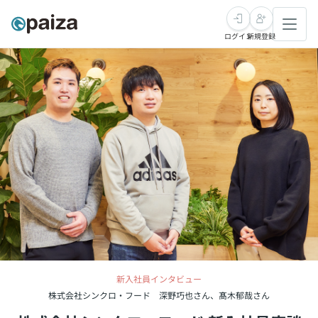
ログイン
新規登録
転職・キャリア
未経験転職
求人検索
新卒就活
求人検索
インタビュー
学習
求人検索
インタビュー
転職成功ガイド
本選考
スキルチェック
講座一覧
転職成功ガイド
転職エージェント
ゲーム・マンガ
インターン
プログラミング言語
問題集
メディア
新入社員インタビュー
SQL
4択課題
新卒エージェント
株式会社シンクロ・フード 深野巧也さん、髙木郁哉さん
paizaとは？
Tech Team Journal
評価結果一覧
ナレッジ