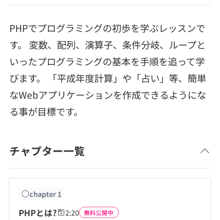
メディア
SQL
4択課題
新卒エージェント
PHPでプログラミングの初歩を学ぶレッスンで
paizaとは？
Tech Team Journal
評価結果一覧
ナレッジ
す。 変数、配列、演算子、条件分岐、ループと
イベント・セミナー
いったプログラミングの基本を手順を追って学
paiza times
再チャレンジ結果一覧
リファレンス
びます。 「平成年度計算」や「占い」等、簡単
インタビュー
note
なWebアプリケーションを作成できるようにな
就活成功ガイド
る事が目標です。
プラン
個人向けプラン
チャプター一覧
法人向けプラン
学校向けプラン
chapter
1
PHPとは?
2:20
無料公開中