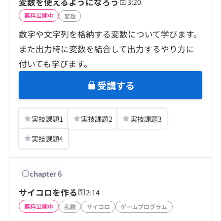
変数を使えるようになろう
3:20
無料公開中
変数
数字や文字列を格納する変数について学びます。
また出力時に変数を結合して出力するやり方に
付いても学びます。
受講する
実技課題
1
実技課題
2
実技課題
3
実技課題
4
chapter
6
サイコロを作る
2:14
無料公開中
乱数
サイコロ
ゲームプログラム