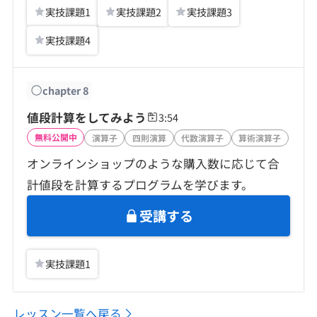
実技課題
1
実技課題
2
実技課題
3
実技課題
4
chapter
8
値段計算をしてみよう
3:54
無料公開中
演算子
四則演算
代数演算子
算術演算子
オンラインショップのような購入数に応じて合
計値段を計算するプログラムを学びます。
受講する
実技課題
1
レッスン一覧へ戻る