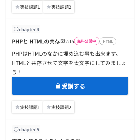
実技課題
1
実技課題
2
chapter
4
PHPと HTMLの共存
2:15
無料公開中
HTML
PHPはHTMLのなかに埋め込む事も出来ます。
HTMLと共存させて文字を太文字にしてみましょ
う！
受講する
実技課題
1
実技課題
2
chapter
5