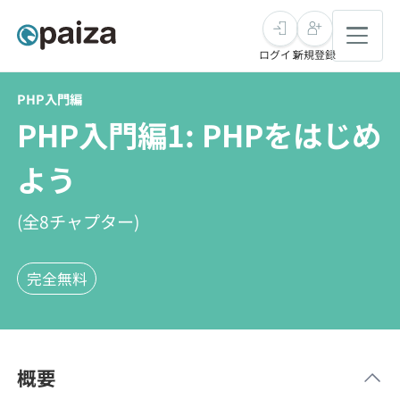
ログイン
新規登録
PHP入門編
転職・キャリア
PHP入門編1: PHPをはじめ
未経験転職
求人検索
よう
新卒就活
求人検索
インタビュー
(全
8
チャプター)
学習
求人検索
インタビュー
転職成功ガイド
完全無料
本選考
スキルチェック
講座一覧
転職成功ガイド
転職エージェント
ゲーム・マンガ
インターン
プログラミング言語
問題集
概要