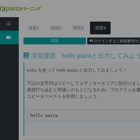
PHP入門編1: PHPをはじめよう
演習1
演習2
演習3
演習4
問題
ログインすると模範解答や
演習課題「hello paizaと出力してみよ
echo を使って hello paiza と出力してみましょう！
下記の文字列はコピーしてエディターエリアに貼付けま
都度打ち込むと間違いのもとになるため、プログラムを
コピー＆ペーストを利用しましょう。
hello paiza