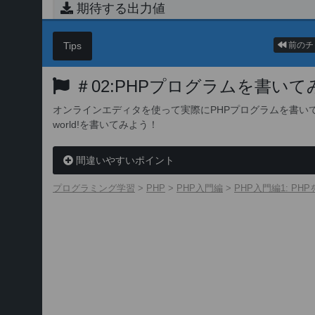
期待する出力値
paizaでプログラミングをマスター！
Tips
前のチ
＃02:PHPプログラムを書いて
オンラインエディタを使って実際にPHPプログラムを書いて
world!を書いてみよう！
間違いやすいポイント
プログラミング学習
>
PHP
>
PHP入門編
>
PHP入門編1: PH