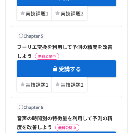
実技課題
1
実技課題
2
Chapter
5
フーリエ変換を利用して予測の精度を改善
しよう
無料公開中
受講する
実技課題
1
実技課題
2
Chapter
6
音声の時間別の特徴量を利用して予測の精
度を改善しよう
無料公開中