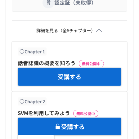
認定証（未取得）
詳細を見る（全
6
チャプター）
Chapter
1
話者認識の概要を知ろう
無料公開中
受講する
Chapter
2
SVMを利用してみよう
無料公開中
受講する