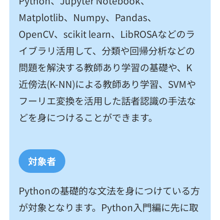
Python、Jupyter Notebook、
契約内容・クーポン
Matplotlib、Numpy、Pandas、
OpenCV、scikit learn、LibROSAなどのラ
イブラリ活用して、分類や回帰分析などの
問題を解決する教師あり学習の基礎や、K
近傍法(K-NN)による教師あり学習、SVMや
フーリエ変換を活用した話者認識の手法な
どを身につけることができます。
対象者
Pythonの基礎的な文法を身につけている方
が対象となります。Python入門編に先に取