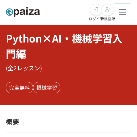
ログイン
新規登録
Python×AI・機械学習入
転職・キャリア
門編
未経験転職
求人検索
(全
2
レッスン)
新卒就活
求人検索
インタビュー
完全無料
機械学習
学習
求人検索
インタビュー
転職成功ガイド
本選考
スキルチェック
講座一覧
転職成功ガイド
転職エージェント
概要
ゲーム・マンガ
インターン
プログラミング言語
問題集