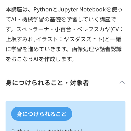
メディア
SQL
4択課題
本講座は、PythonとJupyter Notebookを使っ
新卒エージェント
てAI・機械学習の基礎を学習していく講座で
paizaとは？
Tech Team Journal
評価結果一覧
ナレッジ
す。スベトラーナ・小百合・ベレフスカヤ(CV：
イベント・セミナー
paiza times
上坂すみれ, イラスト：ヤスダスズヒト)と一緒
再チャレンジ結果一覧
リファレンス
インタビュー
に学習を進めていきます。画像処理や話者認識
note
をおこなうAIを作成します。
就活成功ガイド
プラン
個人向けプラン
身につけられること・対象者
法人向けプラン
身につけられること
学校向けプラン