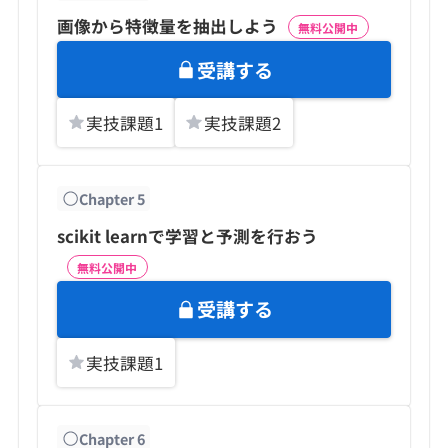
画像から特徴量を抽出しよう
無料公開中
受講する
実技課題
1
実技課題
2
Chapter
5
scikit learnで学習と予測を行おう
無料公開中
受講する
実技課題
1
Chapter
6