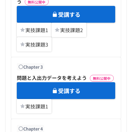
う
無料公開中
受講する
実技課題
1
実技課題
2
実技課題
3
Chapter
3
問題と入出力データを考えよう
無料公開中
受講する
実技課題
1
Chapter
4