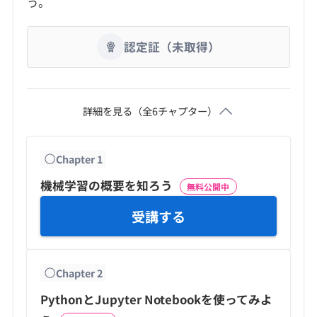
う。
認定証（未取得）
詳細を見る（全
6
チャプター）
Chapter
1
機械学習の概要を知ろう
無料公開中
受講する
Chapter
2
PythonとJupyter Notebookを使ってみよ