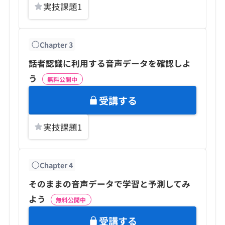
実技課題
1
Chapter
3
話者認識に利用する音声データを確認しよ
う
無料公開中
受講する
実技課題
1
Chapter
4
そのままの音声データで学習と予測してみ
よう
無料公開中
受講する