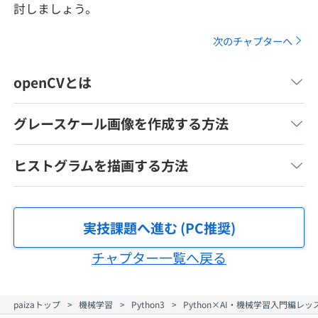
討しましょう。
メディア
SQL
4択課題
新卒エージェント
次のチャプターへ
paizaとは？
Tech Team Journal
評価結果一覧
ナレッジ
イベント・セミナー
openCVとは
paiza times
再チャレンジ結果一覧
リファレンス
インタビュー
グレースケール画像を作成する方法
note
就活成功ガイド
プラン
ヒストグラムを描画する方法
個人向けプラン
実技課題へ進む (PC推奨)
法人向けプラン
チャプター一覧へ戻る
学校向けプラン
paizaトップ
機械学習
Python3
Python×AI・機械学習入門編レ