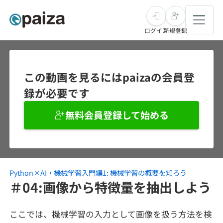
ログイン
新規登録
転職・キャリア
この動画を見るにはpaizaの会員登
録が必要です
未経験転職
求人検索
無料会員登録して始める
新卒就活
求人検索
インタビュー
学習
求人検索
インタビュー
転職成功ガイド
本選考
Python×AI・機械学習入門編1: 機械学習の概要を知ろう
スキルチェック
講座一覧
転職成功ガイド
転職エージェント
＃04:画像から特徴量を抽出しよう
ゲーム・マンガ
インターン
プログラミング言語
問題集
ここでは、機械学習の入力として画像を扱う方法を検