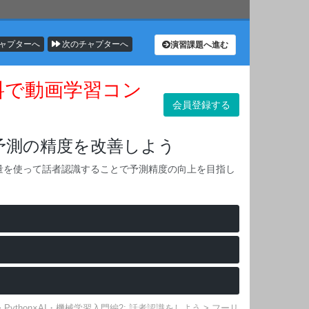
ャプターへ
次のチャプターへ
演習課題へ進む
無料で動画学習コン
会員登録する
す
予測の精度を改善しよう
量を使って話者認識することで予測精度の向上を目指し
>
Python×AI・機械学習入門編2: 話者認識をしよう
>
フーリ