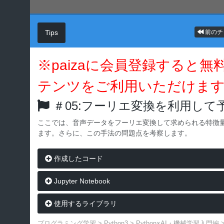
Tips
前のチ
※paizaに会員登録すると
テンツをご利用いただけま
＃05:フーリエ変換を利用して
ここでは、音声データをフーリエ変換して求められる特徴
ます。さらに、この手法の問題点を考察します。
作成したコード
Jupyter Notebook
使用するライブラリ
プログラミング学習
>
Python3
>
Python×AI・機械学習入門編