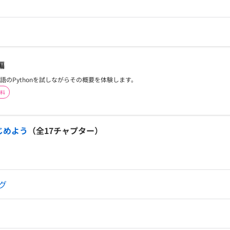
編
語のPythonを試しながらその概要を体験します。
料
はじめよう
（全
17
チャプター）
グ