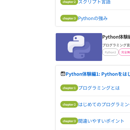
スクリプト言語
chapter
2
Pythonの強み
chapter
3
Python体験
プログラミング言
Python3
完全無
Python体験編1: Pythonを
プログラミングとは
chapter
1
はじめてのプログラミン
chapter
2
間違いやすいポイント
chapter
3