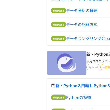
データ分析の概要
chapter
1
データの記録方式
chapter
2
データラングリングとpan
chapter
3
新・Pytho
汎用プログラミン
Python3
一部無
新・Python入門編1: Pyth
Pythonの特徴
chapter
1