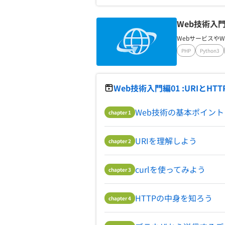
Web技術入
Webサービスや
PHP
Python3
Web技術入門編01 :URIとHT
Web技術の基本ポイント
chapter
1
URIを理解しよう
chapter
2
curlを使ってみよう
chapter
3
HTTPの中身を知ろう
chapter
4