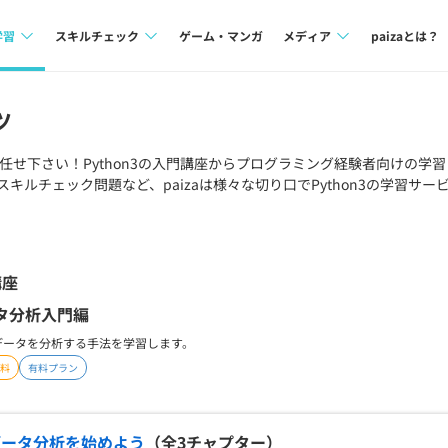
学習
スキルチェック
ゲーム・マンガ
メディア
paizaとは？
講座一覧
プログラミング言語
Tech Team Journal
ツ
問題集
SQL
paiza times
にお任せ下さい！
Python3
の入門講座からプログラミング経験者向けの学習
キルチェック問題など、paizaは様々な切り口で
Python3
の学習サー
4択課題
評価結果一覧
note
ント
ナレッジ
再チャレンジ結果一覧
ミナー
リファレンス
講座
ータ分析入門編
プラン
ってデータを分析する手法を学習します。
ド
個人向けプラン
料
有料プラン
法人向けプラン
学校向けプラン
: データ分析を始めよう
（全
3
チャプター）