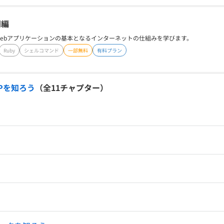
門編
Webアプリケーションの基本となるインターネットの仕組みを学びます。
Ruby
シェルコマンド
一部無料
有料プラン
TPを知ろう
（全
11
チャプター）