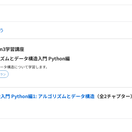
う
n3
学習講座
ズムとデータ構造入門 Python編
ータ構造について学習します。
ラン
門 Python編1: アルゴリズムとデータ構造
（全
2
チャプター