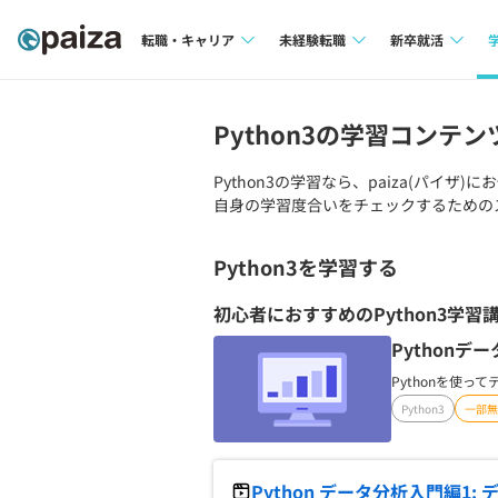
転職・キャリア
未経験転職
新卒就活
求人検索
求人検索
求人検索
Python3
の学習コンテン
本選考
インタビュー
インタビュー
インターン
Python3
の学習なら、paiza(パイザ)
自身の学習度合いをチェックするためのス
転職成功ガイド
転職成功ガイド
新卒エージェ
転職エージェント
Python3
を学習する
イベント・セ
初心者におすすめの
Python3
学習
インタビュー
Pythonデ
Pythonを使
就活成功ガイ
Python3
一部無
Python データ分析入門編1