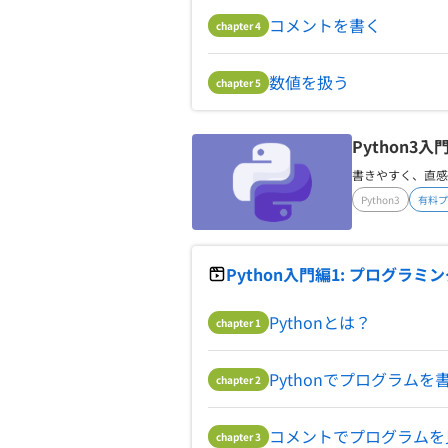
コメントを書く
chapter
4
数値を扱う
chapter
5
Python3入
書きやすく、直感
Python3
有料プ
Python入門編1: プログラミ
Pythonとは？
chapter
1
Pythonでプログラム
chapter
2
コメントでプログラムを
chapter
3