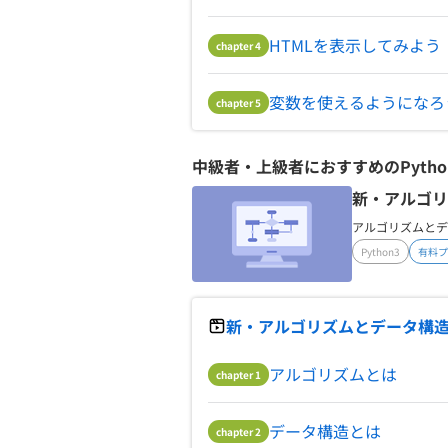
HTMLを表示してみよう
chapter
4
変数を使えるようになろ
chapter
5
中級者・上級者におすすめの
Pytho
新・アルゴリ
アルゴリズムとデ
Python3
有料プ
新・アルゴリズムとデータ構造入
アルゴリズムとは
chapter
1
データ構造とは
chapter
2