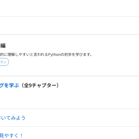
門編
的に理解しやすいと言われるPythonの初歩を学びます。
ラン
ングを学ぶ
（全
9
チャプター）
を書いてみよう
見やすく！