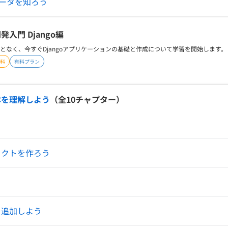
ータを知ろう
発入門 Django編
となく、今すぐDjangoアプリケーションの基礎と作成について学習を開始します。
料
有料プラン
の基本を理解しよう
（全
10
チャプター）
ジェクトを作ろう
を追加しよう