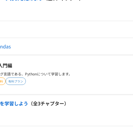
契約内容・クーポン
das
n入門編
グ言語である、Pythonについて学習します。
料
有料プラン
on3を学習しよう
（全
3
チャプター）