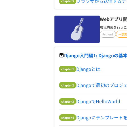
ブラウザから送信するデ
chapter
5
Webアプリ開
環境構築を行うこ
Python3
一部無
Django入門編1: Django
Djangoとは
chapter
1
Djangoで最初のプロ
chapter
2
DjangoでHelloWorld
chapter
3
Djangoにテンプレート
chapter
4