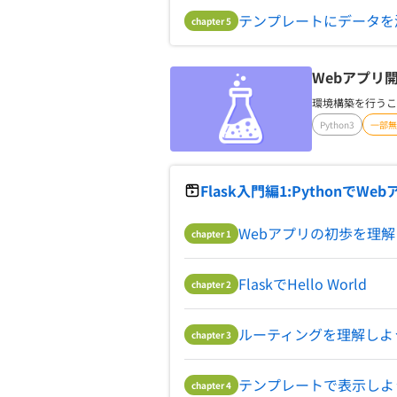
テンプレートにデータを
chapter
5
Webアプリ開
環境構築を行うこ
Python3
一部無
Flask入門編1:Pythonで
Webアプリの初歩を理
chapter
1
FlaskでHello World
chapter
2
ルーティングを理解しよ
chapter
3
テンプレートで表示しよ
chapter
4