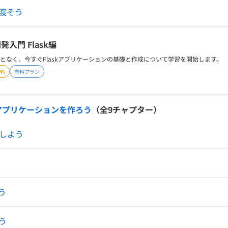
渡そう
発入門 Flask編
となく、今すぐFlaskアプリケーションの基礎と作成について学習を開始します。
料
有料プラン
Webアプリケーションを作ろう
（全
9
チャプター）
解しよう
う
う