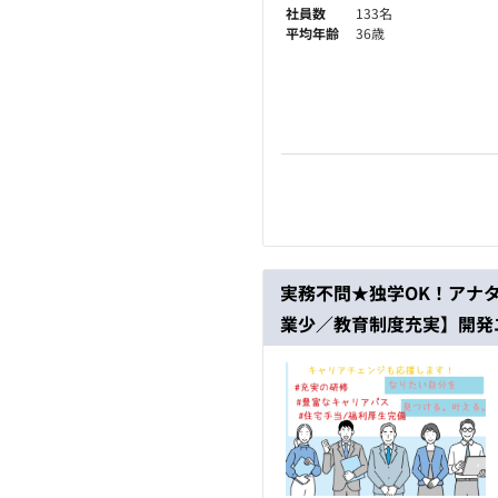
社員数
133名
平均年齢
36歳
実務不問★独学OK！アナ
業少／教育制度充実】開発