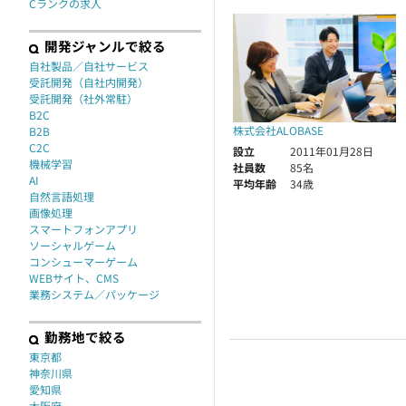
Cランクの求人
開発ジャンルで絞る
自社製品／自社サービス
受託開発（自社内開発）
受託開発（社外常駐）
B2C
株式会社ALOBASE
B2B
C2C
設立
2011年01月28日
機械学習
社員数
85名
AI
平均年齢
34歳
自然言語処理
画像処理
スマートフォンアプリ
ソーシャルゲーム
コンシューマーゲーム
WEBサイト、CMS
業務システム／パッケージ
勤務地で絞る
東京都
神奈川県
愛知県
大阪府