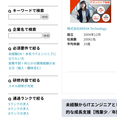
契約
キーワードで検索
株式会社BREXA Technology
企業名で検索
設立
2004年12月
社員数
20061名
平均年齢
33歳
必須要件で絞る
未経験OK！本気でITエンジニアに
なりたい方
実務不問！何らかの開発経験があ
る方（個人・趣味含む）
研修内容で絞る
スキル研修が充実
通過ランクで絞る
未経験からITエンジニア
Sランクの求人
Aランクの求人
的な成長支援【残業少／年間
Bランクの求人