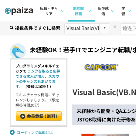
転職・キャ
未経験
新卒就
学
リア
転職
活
習
×
求人検索
複数条件ですぐに検索
求人検索
求人検索
講座
本選考
インタビュー
インタビュー
問題
未経験OK！若手ITでエンジニア転職/
インターン
転職成功ガイド
転職成功ガイド
4択課
プログラミングスキルチェ
新卒エージェント
転職エージェント
ナレ
ックで
ランクを取ると応募
できる求人が増え、スカウ
イベント・セミナー
リフ
トのチャンスもあがりま
す。
（登録は10秒！）
Visual Basic(VB.
インタビュー
スキルチェック問題にチャ
プラン
レンジしましょう。（想定
解答時間20分）
就活成功ガイド
個人
未経験から開発・QAエン
JSTQB取得に向けた研修あ
法人
学校
コーディング転職とは