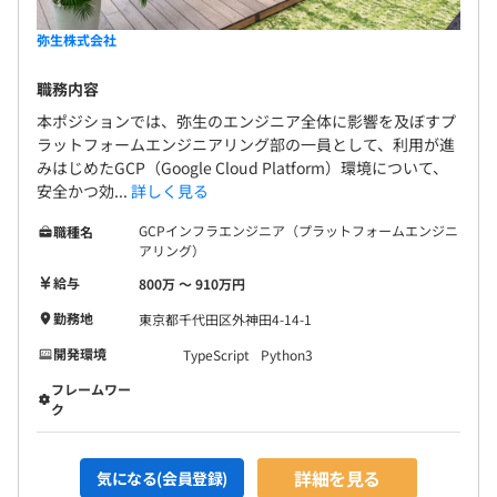
弥生株式会社
職務内容
本ポジションでは、弥生のエンジニア全体に影響を及ぼすプ
ラットフォームエンジニアリング部の一員として、利用が進
みはじめたGCP（Google Cloud Platform）環境について、
安全かつ効...
詳しく見る
GCPインフラエンジニア（プラットフォームエンジニ
職種名
アリング）
給与
800万 〜 910万円
勤務地
東京都千代田区外神田4-14-1
開発環境
TypeScript
Python3
フレームワー
ク
詳細を見る
気になる(会員登録)