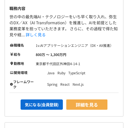
職務内容
世の中の最先端AI・テクノロジーをいち早く取り入れ、弥生
のDX／AX（AI Transformation）を推進し、AIを前提とした
業務変革を担っていただきます。 さらに、その過程で得た知
見や経...
詳しく見る
職種名
1v.AIアプリケーションエンジニア（DX・AX推進）
給与
800万 〜 1,300万円
勤務地
東京都千代田区外神田4-14-1
開発環境
Java
Ruby
TypeScript
フレームワー
Spring
React
Next.js
ク
詳細を見る
気になる(会員登録)