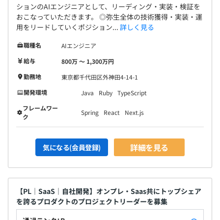
ションのAIエンジニアとして、リーディング・実装・検証を
おこなっていただきます。 ◎弥生全体の技術獲得・実装・運
用をリードしていくポジション...
詳しく見る
職種名
AIエンジニア
給与
800万 〜 1,300万円
勤務地
東京都千代田区外神田4-14-1
開発環境
Java
Ruby
TypeScript
フレームワー
Spring
React
Next.js
ク
詳細を見る
気になる(会員登録)
【PL｜SaaS｜自社開発】オンプレ・Saas共にトップシェア
を誇るプロダクトのプロジェクトリーダーを募集