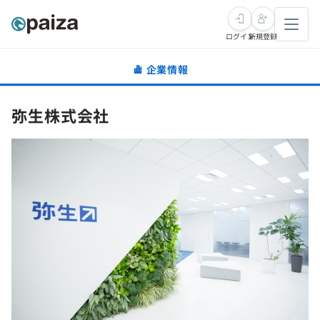
ログイン
新規登録
企業情報
転職・キャリア
弥生株式会社
未経験転職
求人検索
新卒就活
求人検索
インタビュー
学習
求人検索
インタビュー
転職成功ガイド
本選考
スキルチェック
講座一覧
転職成功ガイド
転職エージェント
ゲーム・マンガ
インターン
プログラミング言語
問題集
メディア
SQL
4択課題
新卒エージェント
paizaとは？
Tech Team Journal
評価結果一覧
ナレッジ