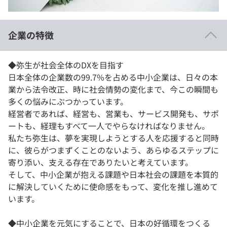
イベント・セミナー
paiza times
再チャレンジ結果一覧
リファレンス
インタビュー
企業の特徴
note
就活成功ガイド
プラン
◆弥生が社会全体のDXを目指す
日本全体の企業数の99.7%を占める中小企業は、日々の本
個人向けプラン
業から法令改正、時に社会情勢の変化まで、今この瞬間も
多くの悩みにぶつかっています。
法人向けプラン
経営者であれば、経営も、営業も、サービス開発も、サポ
ートも、経理もすべて一人でやらなければなりません。
学校向けプラン
私たち弥生は、夢を実現しようとする人を応援すると同時
に、彼らがつまずくことのないよう、あらゆるステップに
契約内容・クーポン
寄り添い、支える存在でありたいと考えています。
そして、中小企業が抱える課題や日本社会の課題を本質的
に解決していくために使命感をもって、変化を推し進めて
います。
◆中小企業を元気にすることで、日本の好循環をつくる