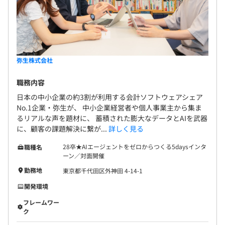
弥生株式会社
職務内容
日本の中小企業の約3割が利用する会計ソフトウェアシェア
No.1企業・弥生が、 中小企業経営者や個人事業主から集ま
るリアルな声を題材に、 蓄積された膨大なデータとAIを武器
に、顧客の課題解決に繋が...
詳しく見る
28卒★AIエージェントをゼロからつくる5daysインタ
職種名
ーン／対面開催
勤務地
東京都千代田区外神田 4-14-1
開発環境
フレームワー
ク