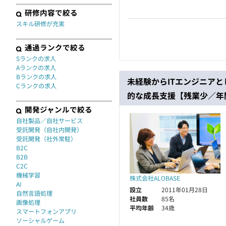
研修内容で絞る
スキル研修が充実
通過ランクで絞る
Sランクの求人
Aランクの求人
Bランクの求人
未経験からITエンジニア
Cランクの求人
的な成長支援【残業少／年間
開発ジャンルで絞る
自社製品／自社サービス
受託開発（自社内開発）
受託開発（社外常駐）
B2C
B2B
C2C
機械学習
株式会社ALOBASE
AI
設立
2011年01月28日
自然言語処理
社員数
85名
画像処理
平均年齢
34歳
スマートフォンアプリ
ソーシャルゲーム