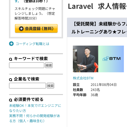
す。
（登録は10秒！）
Laravel
求人情
契約
スキルチェック問題にチャ
レンジしましょう。（想定
解答時間20分）
【受託開発】未経験からフ
ルトレーニングあり★フレ
コーディング転職とは
キーワードで検索
株式会社BTM
企業名で検索
設立
2011年08月04日
社員数
243名
平均年齢
36歳
必須要件で絞る
未経験OK！本気でITエンジニアに
なりたい方
実務不問！何らかの開発経験があ
る方（個人・趣味含む）