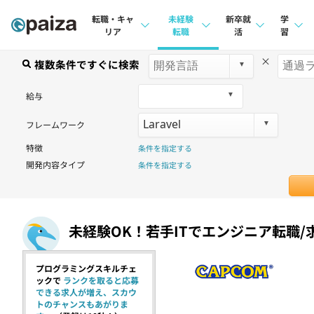
転職・キャ
未経験
新卒就
学
リア
転職
活
習
×
求人検索
複数条件ですぐに検索
求人検索
求人検索
講座
本選考
給与
インタビュー
インタビュー
問題
インターン
フレームワーク
転職成功ガイド
転職成功ガイド
4択課
特徴
条件を指定する
新卒エージェント
転職エージェント
ナレ
開発内容タイプ
条件を指定する
イベント・セミナー
リフ
インタビュー
プラン
未経験OK！若手ITでエンジニア転職/
就活成功ガイド
個人
プログラミングスキルチェ
法人
ックで
ランクを取ると応募
できる求人が増え、スカウ
学校
トのチャンスもあがりま