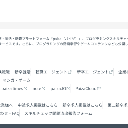
修・就活・転職プラットフォーム「paiza（パイザ）」。プログラミングスキルチ
サービスです。さらに、プログラミングの動画学習やゲームコンテンツなども公開
験転職
新卒就活
転職エージェント
新卒エージェント
企業
マンガ・ゲーム
paiza times
note
paiza.IO
PaizaCloud
企業様へ
中途求人掲載はこちら
新卒求人掲載はこちら
第二新卒求
わせ・FAQ
スキルチェック問題流出報告フォーム