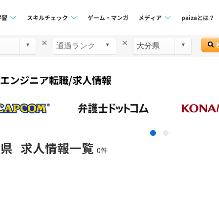
学習
スキルチェック
ゲーム・マンガ
メディア
paizaとは？
×
×
講座一覧
プログラミング言語
Tech Team Journal
問題集
SQL
paiza times
でエンジニア転職/求人情報
4択課題
評価結果一覧
note
ント
ナレッジ
再チャレンジ結果一覧
ミナー
リファレンス
分県
求人情報一覧
0件
プラン
ド
個人向けプラン
法人向けプラン
学校向けプラン