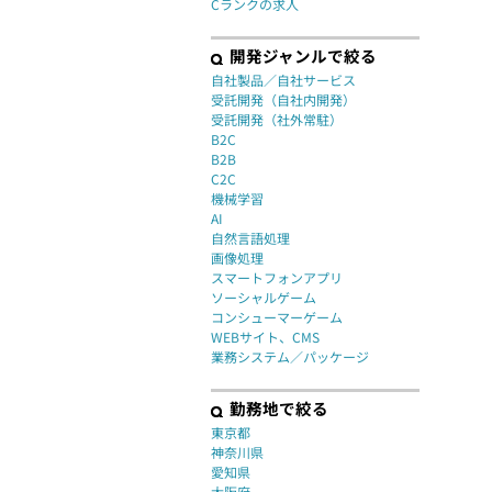
Cランクの求人
開発ジャンルで絞る
自社製品／自社サービス
受託開発（自社内開発）
受託開発（社外常駐）
B2C
B2B
C2C
機械学習
AI
自然言語処理
画像処理
スマートフォンアプリ
ソーシャルゲーム
コンシューマーゲーム
WEBサイト、CMS
業務システム／パッケージ
勤務地で絞る
東京都
神奈川県
愛知県
大阪府