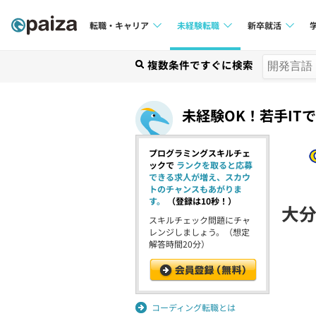
転職・キャリア
未経験転職
新卒就活
求人検索
複数条件ですぐに検索
求人検索
求人検索
本選考
インタビュー
インタビュー
未経験OK！若手IT
インターン
転職成功ガイド
転職成功ガイド
プログラミングスキルチェ
新卒エージェ
転職エージェント
ックで
ランクを取ると応募
できる求人が増え、スカウ
イベント・セ
トのチャンスもあがりま
す。
（登録は10秒！）
大
インタビュー
スキルチェック問題にチャ
レンジしましょう。（想定
解答時間20分）
就活成功ガイ
コーディング転職とは