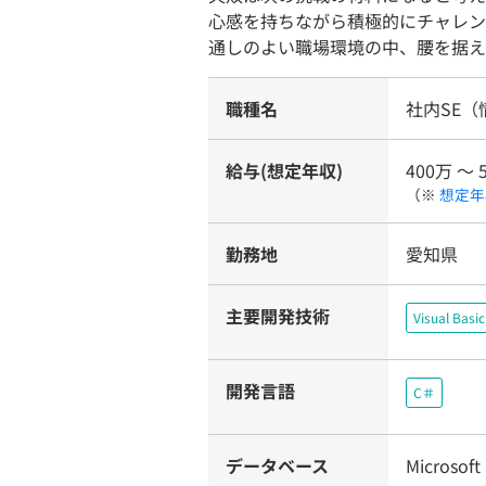
心感を持ちながら積極的にチャレン
通しのよい職場環境の中、腰を据え
職種名
社内SE
給与(想定年収)
400万 〜 
（※
想定年
勤務地
愛知県
主要開発技術
Visual Basi
開発言語
C＃
データベース
Microsoft