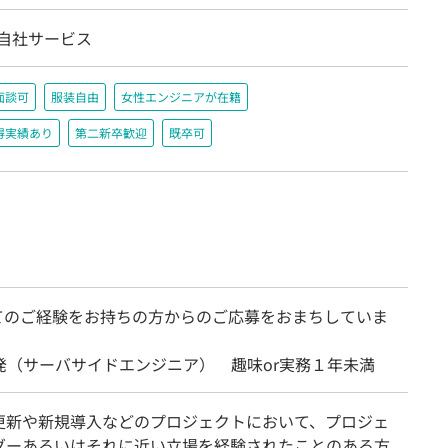
/自社サービス
面談可
服装自由
女性エンジニアが在籍
得実績あり
第二新卒歓迎
既卒可
てのご経験をお持ちの方からのご応募をおまちしていま
開発（サーバサイドエンジニア） 趣味or実務１年未満
更新や新規導入などのプロジェクトにおいて、プロジェ
ダーあるいはそれに近い立場を経験されたことのある方