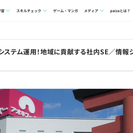
学習
スキルチェック
ゲーム・マンガ
メディア
paizaとは？
講座一覧
プログラミング言語
Tech Team Journal
問題集
SQL
paiza times
システム運用！地域に貢献する社内SE／情報
4択課題
評価結果一覧
note
ント
ナレッジ
再チャレンジ結果一覧
ミナー
リファレンス
プラン
ド
個人向けプラン
法人向けプラン
学校向けプラン