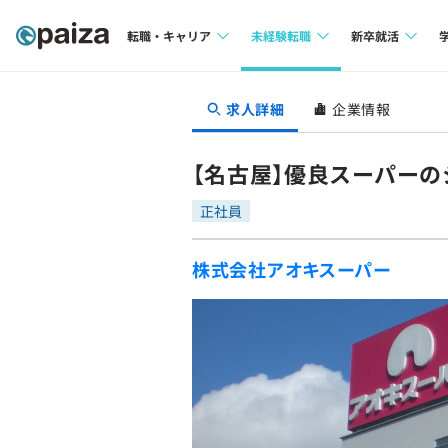
転職・キャリア
未経験転職
新卒就活
求人検索
求人検索
求人検索
求人詳細
企業情報
本選考
インタビュー
インタビュー
インターン
【名古屋】優良スーパーの
転職成功ガイド
転職成功ガイド
正社員
新卒エージェ
転職エージェント
株式会社アオキスーパー
イベント・セ
インタビュー
就活成功ガイ