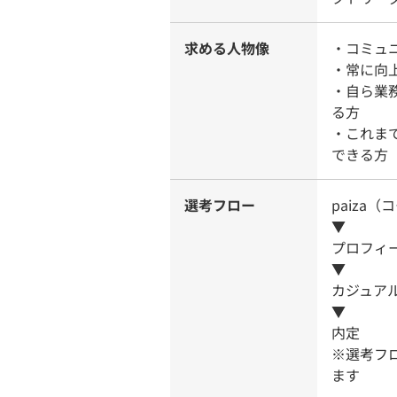
求める人物像
・コミュ
・常に向
・自ら業
る方
・これま
できる方
選考フロー
paiza
▼
プロフィ
▼
カジュア
▼
内定
※選考フ
ます