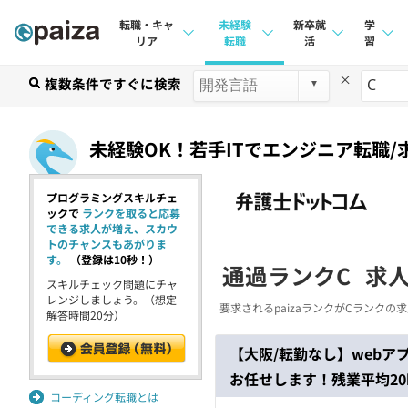
転職・キャ
未経験
新卒就
学
リア
転職
活
習
×
求人検索
複数条件ですぐに検索
求人検索
求人検索
講座
本選考
インタビュー
インタビュー
問題
未経験OK！若手ITでエンジニア転職/
インターン
転職成功ガイド
転職成功ガイド
4択課
プログラミングスキルチェ
新卒エージェント
転職エージェント
ナレ
ックで
ランクを取ると応募
できる求人が増え、スカウ
イベント・セミナー
リフ
トのチャンスもあがりま
す。
（登録は10秒！）
通過ランクC
求
インタビュー
スキルチェック問題にチャ
プラン
レンジしましょう。（想定
要求されるpaizaランクがCランク
解答時間20分）
就活成功ガイド
個人
【大阪/転勤なし】webア
法人
お任せします！残業平均20
学校
コーディング転職とは