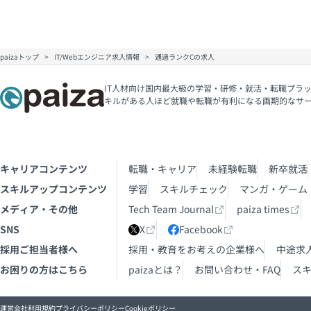
paizaトップ
IT/Webエンジニア求人情報
通過ランクCの求人
IT人材向け国内最大級の学習・研修・就活・転職プラッ
キルがある人ほど就職や転職が有利になる画期的なサ
キャリアコンテンツ
転職・キャリア
未経験転職
新卒就活
スキルアップコンテンツ
学習
スキルチェック
マンガ・ゲーム
メディア・その他
Tech Team Journal
paiza times
SNS
X
Facebook
採用ご担当者様へ
採用・教育をお考えの企業様へ
中途求
お困りの方はこちら
paizaとは？
お問い合わせ・FAQ
ス
運営会社
利用規約
プライバシーポリシー
Cookieポリシー