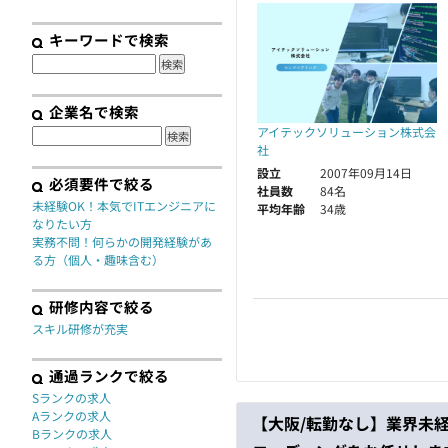
契約
キーワードで検索
企業名で検索
アイテックソリューション株式会
社
設立
2007年09月14日
必須要件で絞る
社員数
84名
未経験OK！本気でITエンジニアに
平均年齢
34歳
なりたい方
実務不問！何らかの開発経験があ
る方（個人・趣味含む）
研修内容で絞る
スキル研修が充実
通過ランクで絞る
Sランクの求人
Aランクの求人
【大阪/転勤なし】業界未
Bランクの求人