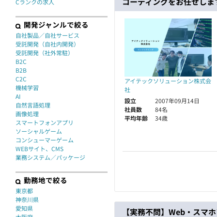
コーディングをお任せしま
Cランクの求人
開発ジャンルで絞る
自社製品／自社サービス
受託開発（自社内開発）
受託開発（社外常駐）
B2C
B2B
C2C
アイテックソリューション株式会
機械学習
社
AI
設立
2007年09月14日
自然言語処理
社員数
84名
画像処理
平均年齢
34歳
スマートフォンアプリ
ソーシャルゲーム
コンシューマーゲーム
WEBサイト、CMS
業務システム／パッケージ
勤務地で絞る
東京都
神奈川県
愛知県
【実務不問】Web・スマホ
大阪府