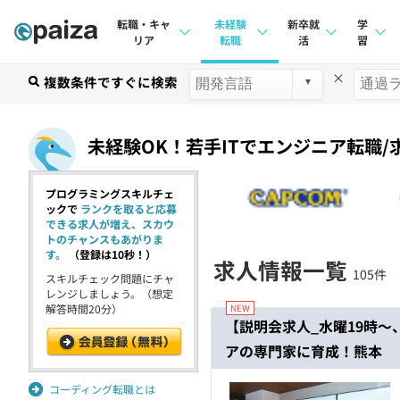
転職・キャ
未経験
新卒就
学
リア
転職
活
習
×
求人検索
複数条件ですぐに検索
求人検索
求人検索
講座
本選考
インタビュー
インタビュー
問題
未経験OK！若手ITでエンジニア転職/
インターン
転職成功ガイド
転職成功ガイド
4択課
プログラミングスキルチェ
新卒エージェント
転職エージェント
ナレ
ックで
ランクを取ると応募
できる求人が増え、スカウ
イベント・セミナー
リフ
トのチャンスもあがりま
す。
（登録は10秒！）
求人情報一覧
105件
インタビュー
スキルチェック問題にチャ
プラン
レンジしましょう。（想定
解答時間20分）
就活成功ガイド
個人
【説明会求人_水曜19時～
アの専門家に育成！熊本
法人
学校
コーディング転職とは