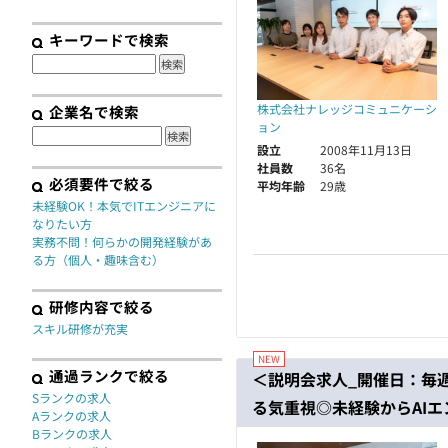
契約
キーワードで検索
株式会社ナレッジコミュニケーシ
企業名で検索
ョン
設立
2008年11月13日
社員数
36名
必須要件で絞る
平均年齢
29歳
未経験OK！本気でITエンジニアに
なりたい方
実務不問！何らかの開発経験があ
る方（個人・趣味含む）
研修内容で絞る
スキル研修が充実
通過ランクで絞る
＜説明会求人_開催日：毎週
Sランクの求人
る気重視◎未経験からAI
Aランクの求人
Bランクの求人