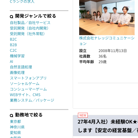
Cランクの求人
開発ジャンルで絞る
自社製品／自社サービス
受託開発（自社内開発）
受託開発（社外常駐）
株式会社ナレッジコミュニケーシ
B2C
ョン
B2B
C2C
設立
2008年11月13日
機械学習
社員数
36名
AI
平均年齢
29歳
自然言語処理
画像処理
スマートフォンアプリ
ソーシャルゲーム
コンシューマーゲーム
WEBサイト、CMS
業務システム／パッケージ
勤務地で絞る
27年4月入社）未経験OK
東京都
神奈川県
します【安定の経営基盤／
愛知県
大阪府